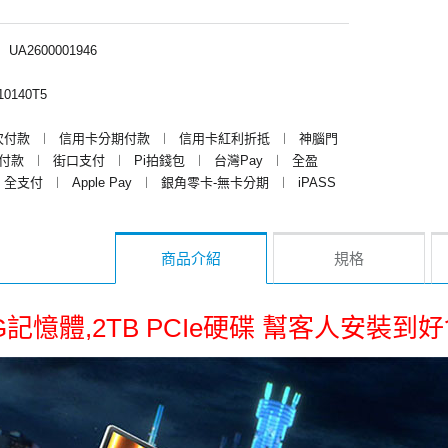
︱
UA2600001946
0140T5
次付款
︱
信用卡分期付款
︱
信用卡紅利折抵
︱
神腦門
y付款
︱
街口支付
︱
Pi拍錢包
︱
台灣Pay
︱
全盈
全支付
︱
Apple Pay
︱
銀角零卡-無卡分期
︱
iPASS
商品介紹
規格
G記憶體,2TB PCIe硬碟 幫客人安裝