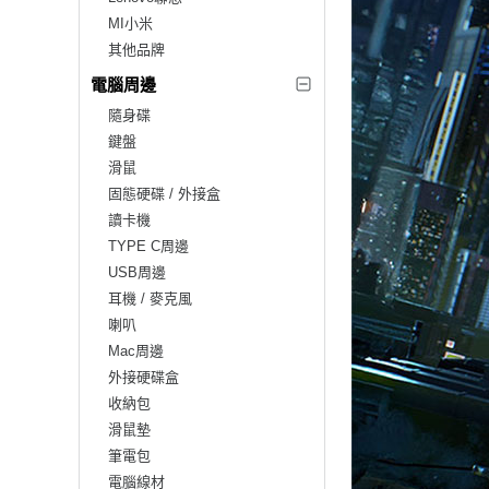
MI小米
其他品牌
電腦周邊
隨身碟
鍵盤
滑鼠
固態硬碟 / 外接盒
讀卡機
TYPE C周邊
USB周邊
耳機 / 麥克風
喇叭
Mac周邊
外接硬碟盒
收納包
滑鼠墊
筆電包
電腦線材