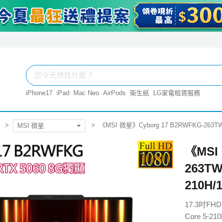
iPhone17
iPad
Mac Neo
AirPods
衛生紙
LG家電租賃服務
《MSI 微星》Cyborg 17 B2RWFKG-263TW(1
MSI 微星
《MSI
263TW
210H/
17.3吋FHD
Core 5-21