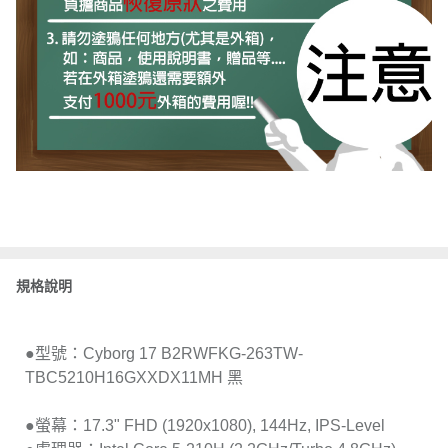
規格說明
●型號：Cyborg 17 B2RWFKG-263TW-
TBC5210H16GXXDX11MH 黑
●螢幕：17.3" FHD (1920x1080), 144Hz, IPS-Level