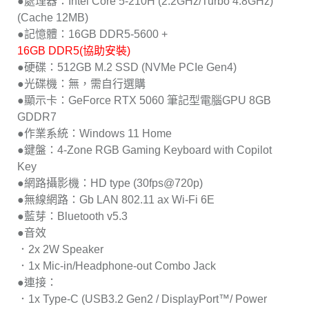
●處理器：Intel Core 5-210H (2.2GHz/Turbo 4.8GHz)
(Cache 12MB)
●記憶體：16GB DDR5-5600 +
16GB DDR5(協助安裝)
●硬碟：512GB M.2 SSD (NVMe PCIe Gen4)
●光碟機：無，需自行選購
●顯示卡：GeForce RTX 5060 筆記型電腦GPU 8GB
GDDR7
●作業系統：Windows 11 Home
●鍵盤：4-Zone RGB Gaming Keyboard with Copilot
Key
●網路攝影機：HD type (30fps@720p)
●無線網路：Gb LAN 802.11 ax Wi-Fi 6E
●藍芽：Bluetooth v5.3
●音效
．2x 2W Speaker
．1x Mic-in/Headphone-out Combo Jack
●連接：
．1x Type-C (USB3.2 Gen2 / DisplayPort™/ Power