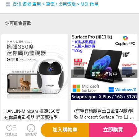
資訊 遊戲 車用
>
筆電 / 桌用電腦
>
MSI 微星
你可能會喜歡
售完，補貨中
(有筆有槽鍵盤蓋白金含AI鍵)微
HANLIN-Minicam 搖頭360度
軟 Microsoft Surface Pro 11 (S
迷你廣角監視器 貓頭鷹造型
napdragon X Plus/16G/512G)
石墨黑
加入購物車
立即購買
$49,888
$2,380
收藏清單
瀏覽紀錄