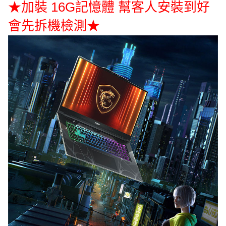
★加裝 16G記憶體 幫客人安裝到好
會先拆機檢測★