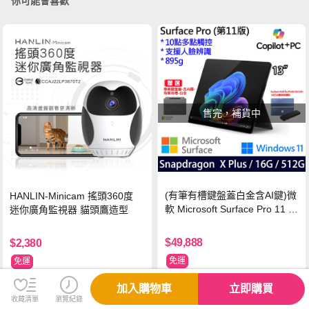
你可能會喜歡
售完，補貨中
(有筆有槽鍵盤蓋白金含AI鍵)微
HANLIN-Minicam 搖頭360度
軟 Microsoft Surface Pro 11 (S
迷你廣角監視器 貓頭鷹造型
napdragon X Plus/16G/512G)
石墨黑
$49,888
$2,380
免運
免運
加入購物車
立即購買
收藏清單
瀏覽紀錄