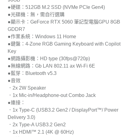
●硬碟：512GB M.2 SSD (NVMe PCIe Gen4)
●光碟機：無，需自行選購
●顯示卡：GeForce RTX 5060 筆記型電腦GPU 8GB
GDDR7
●作業系統：Windows 11 Home
●鍵盤：4-Zone RGB Gaming Keyboard with Copilot
Key
●網路攝影機：HD type (30fps@720p)
●無線網路：Gb LAN 802.11 ax Wi-Fi 6E
●藍芽：Bluetooth v5.3
●音效
．2x 2W Speaker
．1x Mic-in/Headphone-out Combo Jack
●連接：
．1x Type-C (USB3.2 Gen2 / DisplayPort™/ Power
Delivery 3.0)
．2x Type-A USB3.2 Gen2
．1x HDMI™ 2.1 (4K @ 60Hz)