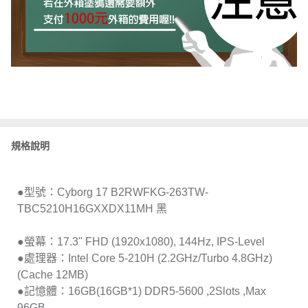
規格說明
●型號：Cyborg 17 B2RWFKG-263TW-
TBC5210H16GXXDX11MH 黑
●螢幕：17.3" FHD (1920x1080), 144Hz, IPS-Level
●處理器：Intel Core 5-210H (2.2GHz/Turbo 4.8GHz)
(Cache 12MB)
●記憶體：16GB(16GB*1) DDR5-5600 ,2Slots ,Max
96GB