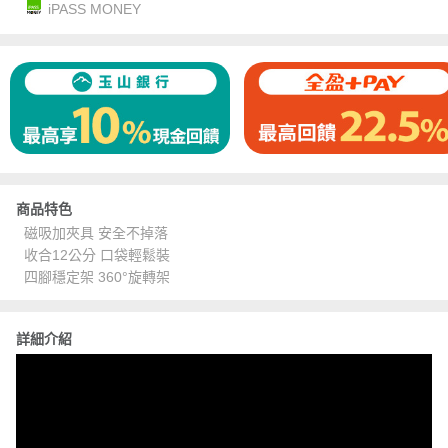
iPASS MONEY
商品特色
磁吸加夾具 安全不掉落
收合12公分 口袋輕鬆裝
四腳穩定架 360°旋轉架
詳細介紹