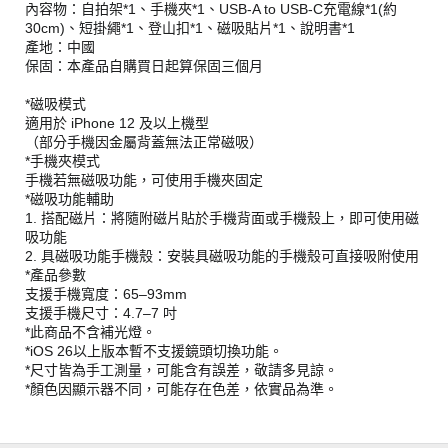
內容物：自拍架*1、手機夾*1、USB-A to USB-C充電線*1(約
30cm)、短掛繩*1、登山扣*1、磁吸貼片*1、說明書*1
產地：中國
保固：本產品自購買日起算保固三個月
*磁吸模式
適用於 iPhone 12 及以上機型
（部分手機因金屬背蓋無法正常磁吸）
*手機夾模式
手機若無磁吸功能，可使用手機夾固定
*磁吸功能輔助
1. 搭配磁片：將隨附磁片貼於手機背面或手機殼上，即可使用磁
吸功能
2. 具磁吸功能手機殼：安裝具磁吸功能的手機殼可直接吸附使用
*產品參數
支援手機寬度：65–93mm
支援手機尺寸：4.7–7 吋
*此商品不含補光燈。
*iOS 26以上版本暫不支援鏡頭切換功能。
*尺寸皆為手工測量，可能含有誤差，敬請多見諒。
*顏色因顯示器不同，可能存在色差，依實品為準。