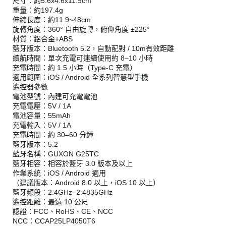
尺寸：約5.6x4.6x11.9cm
重量：約197.4g
伸縮長度：約11.9~48cm
旋轉角度：360° 自由旋轉，俯仰角度 ±225°
材質：鋁合金+ABS
藍牙版本：Bluetooth 5.2，自動配對 / 10m有效距離
續航時間：單次充電可連續使用約 8–10 小時
充電時間：約 1.5 小時（Type-C 充電）
適用範圍：iOS / Android 全系列智慧型手機
遙控器參數
電池型號：內建可充電電池
充電電壓：5V / 1A
電池容量：55mAh
充電輸入：5V / 1A
充電時間：約 30–60 分鐘
藍牙版本：5.2
藍牙名稱：GUXON G25TC
藍牙相容：相容於藍牙 3.0 版本及以上
作業系統：iOS / Android 適用
（建議版本：Android 8.0 以上，iOS 10 以上）
藍牙頻段：2.4GHz–2.4835GHz
遙控距離：最遠 10 公尺
認證：FCC、RoHS、CE、NCC
NCC：CCAP25LP4050T6