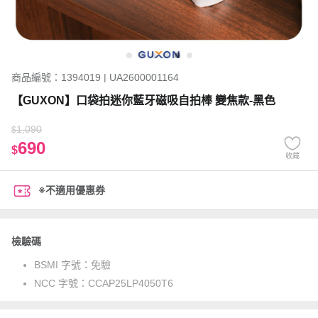
商品編號：1394019 | UA2600001164
【GUXON】口袋拍迷你藍牙磁吸自拍棒 變焦款-黑色
1,090
$
690
$
收藏
※不適用優惠券
檢驗碼
BSMI 字號：
免驗
NCC 字號：
CCAP25LP4050T6