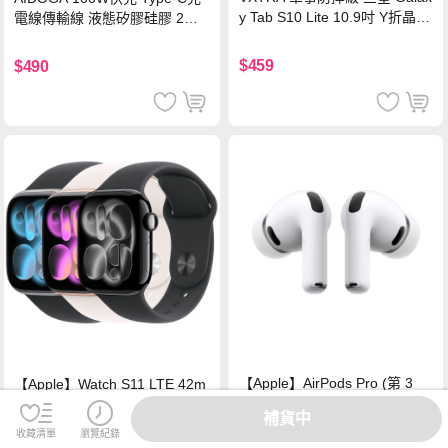
y Tab S10 Lite 10.9吋 Y折晶透
電線傳輸線 液態矽膠硅膠 2M
背蓋立架皮套 含筆槽(經典黑)
支援iPhone17/安卓/手機/平板
$459
$490
【Apple】AirPods Pro (第 3
【Apple】Watch S11 LTE 42m
代)
m S/M
補貨中
收藏清單
瀏覽紀錄