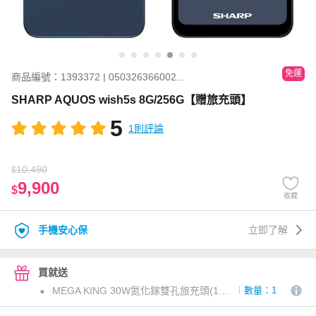
免運
商品編號：1393372 | 050326366002...
SHARP AQUOS wish5s 8G/256G【贈旅充頭】
5
1則評論
10,490
$
9,900
$
收藏
手機安心保
立即了解
買就送
MEGA KING 30W氮化鎵雙孔旅充頭(1C1A) 白
數量：1