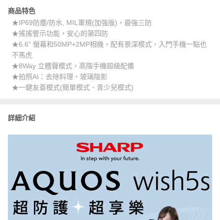
商品特色
★IP69防塵/防水, MIL軍規(加強版)，最強三防
★搖搖警示功能，安心的第四防
★6.6“ 螢幕和50MP+2MP相機，配有景深模式，入門手機一點也
不馬虎
★8Way 立體聲模式，高階手機超級配備
★拍照AI：去除料理、玻璃陰影
★一鍵友善模式(簡單模式、青少兒模式)
詳細介紹