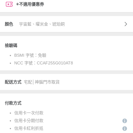
※不適用優惠券
顏色
宇宙藍、曜米金、琥珀銅
檢驗碼
BSMI 字號：
免驗
NCC 字號：
CCAF255G010AT8
配送方式
宅配│神腦門市取貨
付款方式
信用卡一次付款
信用卡分期付款
信用卡紅利折抵