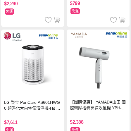
W
$799
$2,290
免運
免運
【團購優惠】 YAMADA山田 國
LG 樂金 PuriCare AS601HWG
際電壓摺疊高速吹風機 YBH-12
0 超淨化大白空氣清淨機-Hit 18
QN03G(S)
坪
$2,388
$7,611
免運
免運