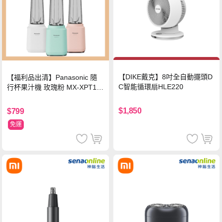
【DIKE戴克】8吋全自動擺頭D
【福利品出清】Panasonic 隨
C智能循環扇HLE220
行杯果汁機 玫瑰粉 MX-XPT10
3-P
$1,850
$799
免運