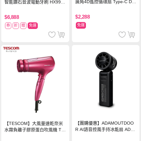
廣角4D遙控循環扇 Type-C DF-
智能鑽石音波電動牙刷 HX9924
08X1UM
【贈亮白刷頭】
$2,288
$6,888
免運
券
折
贈
免運
【團購優惠】ADAMOUTDOO
【TESCOM】大風量速乾奈米
R AI語音控風手持冰能扇 ADF
水霧負離子膠原蛋白吹風機 TC
N-HTF520AI
D3000TW 桃紅色 TCD-3000T