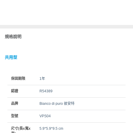
規格說明
共用型
保固期限
1年
認證
R54389
品牌
Bianco di puro 彼安特
型號
VPS04
尺寸(長x寬x
5.9*5.9*9.5 cm