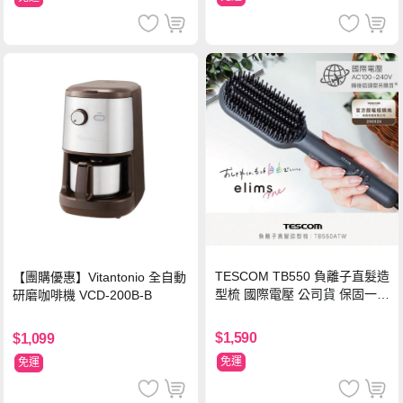
TESCOM TB550 負離子直髮造
【團購優惠】Vitantonio 全自動
型梳 國際電壓 公司貨 保固一年
研磨咖啡機 VCD-200B-B
【贈台灣製 HER‘S護髮帽】
$1,590
$1,099
免運
免運