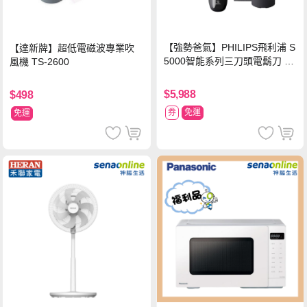
【強勢爸氣】PHILIPS飛利浦 S
【達新牌】超低電磁波專業吹
5000智能系列三刀頭電鬍刀 S5
風機 TS-2600
889/60
$5,988
$498
券
免運
免運