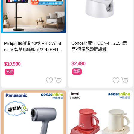
Concern康生 CON-FT215 i漂
Philips 飛利浦 43型 FHD Whal
亮-恆溫靚透醒膚儀
e TV 智慧聯網顯示器 43PFH6
220 ★立架組合(含立架安裝)
$2,490
$10,990
免運
免運