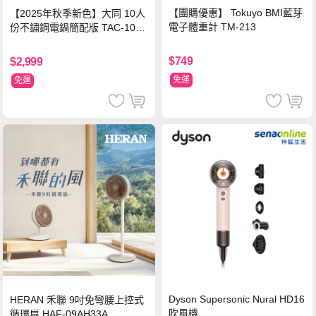
【團購優惠】 Tokuyo BMI藍芽
【2025年秋季新色】大同 10人
電子體重計 TM-213
份不鏽鋼電鍋簡配版 TAC-10L-
MCRL 莓果紅
$749
$2,999
免運
免運
Dyson Supersonic Nural HD16
HERAN 禾聯 9吋免彎腰上控式
吹風機
循環扇 HAF-09AH33A