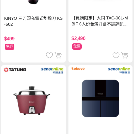
【員購限定】大同 TAC-06L-M
KINYO 三刀頭充電式刮鬍刀 KS
BIF 6人份台灣好食不鏽鋼配件
-502
電鍋
$2,490
$499
免運
免運