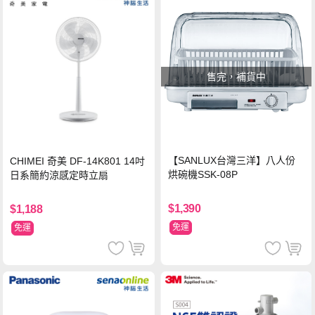
售完，補貨中
【SANLUX台灣三洋】八人份
CHIMEI 奇美 DF-14K801 14吋
烘碗機SSK-08P
日系簡約涼感定時立扇
$1,390
$1,188
免運
免運