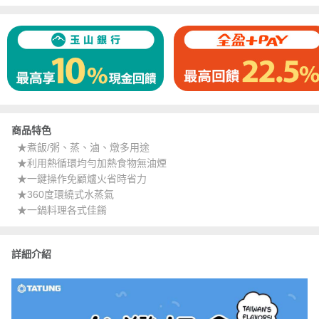
商品特色
★煮飯/粥、蒸、滷、燉多用途
★利用熱循環均勻加熱食物無油煙
★一鍵操作免顧爐火省時省力
★360度環繞式水蒸氣
★一鍋料理各式佳餚
詳細介紹