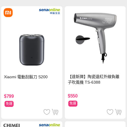
【達新牌】陶瓷遠紅外線負離
Xiaomi 電動刮鬍刀 S200
子吹風機 TS-6388
$550
$799
免運
免運