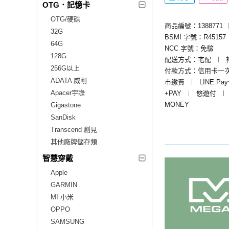
OTG．記憶卡
OTG/硬碟
商品編號：1388771
32G
BSMI 字號：R45157
64G
NCC 字號：免驗
128G
配送方式：宅配
︱
256G以上
付款方式：信用卡一
ADATA 威剛
市繳費
︱
LINE Pa
Apacer宇瞻
+PAY
︱
悠遊付
︱
MONEY
Gigastone
SanDisk
Transcend 創見
其他廠牌儲存類
智慧穿戴
Apple
GARMIN
MI 小米
OPPO
SAMSUNG