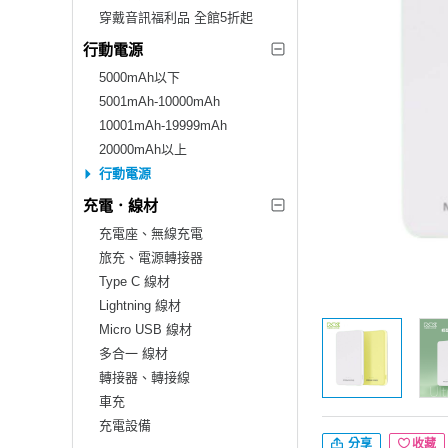
穿戴音訊福利品 全館5折起
行動電源
5000mAh以下
5001mAh-10000mAh
10001mAh-19999mAh
20000mAh以上
行動電源
充電．線材
充電座、無線充電
旅充、電源轉接器
Type C 線材
Lightning 線材
Micro USB 線材
多合一 線材
轉接器、轉接線
車充
充電設備
分享
收藏