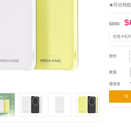
★符合飛航
$
$990
信用卡紅
顏色
數量
優惠券