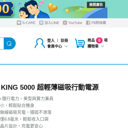
展開廣告
S-CARE
加入LINE
YouTube
FB粉絲團
商品
項
登入
︱
註冊
0
購物車
會員中心
 KING 5000 超輕薄磁吸行動電源
Ah 隨行電力，美型與實力兼具
小，輕鬆貼合機身
W無線磁吸充電，穩固不滑落
僅8.8毫米，輕鬆收入口袋
晶片設計，充電更安心