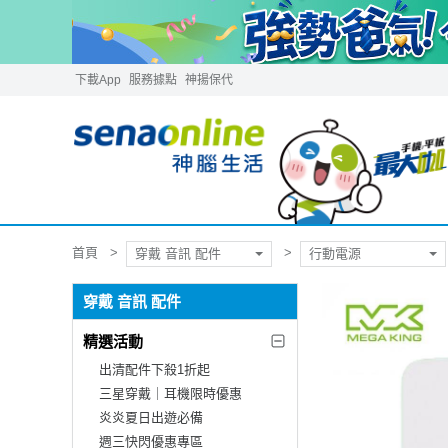
下載App
服務據點
神揚保代
首頁
穿戴 音訊 配件
行動電源
穿戴 音訊 配件
精選活動
出清配件下殺1折起
三星穿戴｜耳機限時優惠
炎炎夏日出遊必備
週三快閃優惠專區