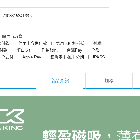
︱
710381534133、710381539133
神腦門市取貨
次付款
︱
信用卡分期付款
︱
信用卡紅利折抵
︱
神腦門
y付款
︱
街口支付
︱
Pi拍錢包
︱
台灣Pay
︱
全盈
全支付
︱
Apple Pay
︱
銀角零卡-無卡分期
︱
iPASS
商品介紹
規格