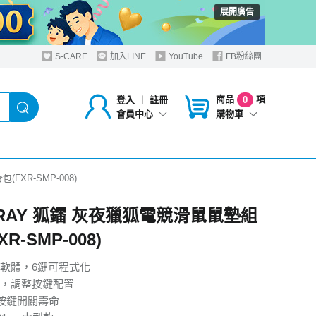
展開廣告
S-CARE
加入LINE
YouTube
FB粉絲團
商品
項
登入
︱
註冊
0
購物車
會員中心
FXR-SMP-008)
XRAY 狐鐳 灰夜獵狐電競滑鼠鼠墊組
R-SMP-008)
軟體，6鍵可程式化
，調整按鍵配置
次按鍵開關壽命