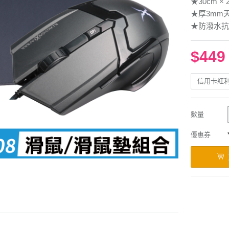
★30cm ×
★厚3mm
★防潑水抗
$449
信用卡紅
數量
優惠券