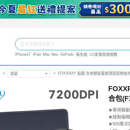
iPhone17
iPad
Mac Neo
AirPods
衛生紙
LG家電租賃服務
FOXXRAY 狐鐳 灰夜獵狐電競滑鼠鼠墊組合包(
滑鼠
FOX
合包(FX
★專用驅動
★錄製編輯
★500萬