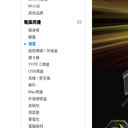
MI小米
其他品牌
電腦周邊
隨身碟
鍵盤
滑鼠
固態硬碟 / 外接盒
讀卡機
TYPE C周邊
USB周邊
耳機 / 麥克風
喇叭
Mac周邊
外接硬碟盒
收納包
滑鼠墊
筆電包
電腦線材