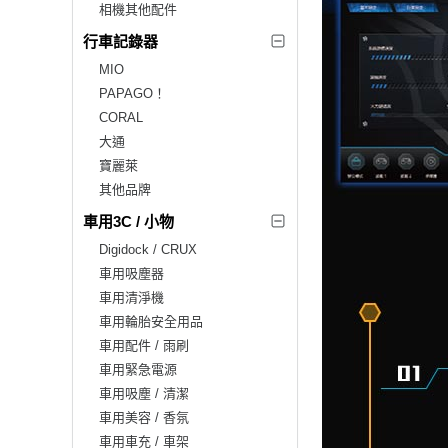
相機其他配件
行車記錄器
MIO
PAPAGO！
CORAL
大通
寶麗萊
其他品牌
車用3C / 小物
Digidock / CRUX
車用吸塵器
車用清淨機
車用輪胎安全用品
車用配件 / 雨刷
車用緊急電源
車用吸塵 / 清潔
車用美容 / 香氛
車用車充 / 車架