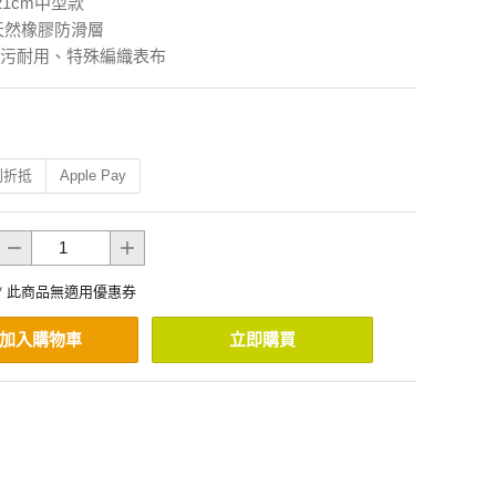
 21cm中型款
天然橡膠防滑層
污耐用、特殊編織表布
利折抵
Apple Pay
* 此商品無適用優惠券
加入購物車
立即購買