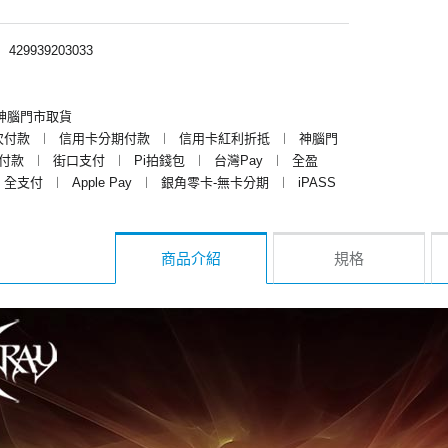
︱
429939203033
神腦門市取貨
次付款
︱
信用卡分期付款
︱
信用卡紅利折抵
︱
神腦門
y付款
︱
街口支付
︱
Pi拍錢包
︱
台灣Pay
︱
全盈
全支付
︱
Apple Pay
︱
銀角零卡-無卡分期
︱
iPASS
商品介紹
規格