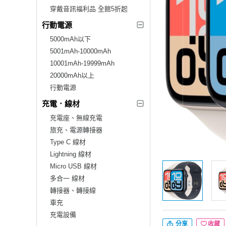
穿戴音訊福利品 全館5折起
行動電源
5000mAh以下
5001mAh-10000mAh
10001mAh-19999mAh
20000mAh以上
行動電源
充電．線材
充電座、無線充電
旅充、電源轉接器
Type C 線材
Lightning 線材
Micro USB 線材
多合一 線材
轉接器、轉接線
車充
充電設備
分享
收藏