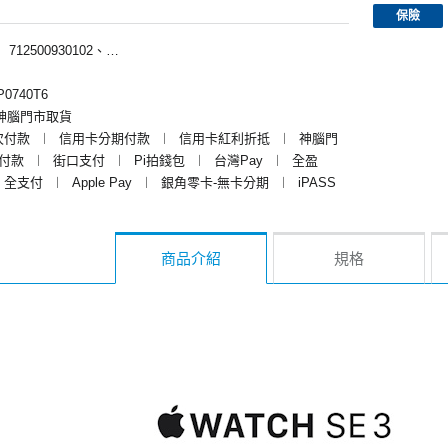
保險
︱
712500930102、712500939102
0740T6
神腦門市取貨
次付款
︱
信用卡分期付款
︱
信用卡紅利折抵
︱
神腦門
y付款
︱
街口支付
︱
Pi拍錢包
︱
台灣Pay
︱
全盈
全支付
︱
Apple Pay
︱
銀角零卡-無卡分期
︱
iPASS
商品介紹
規格