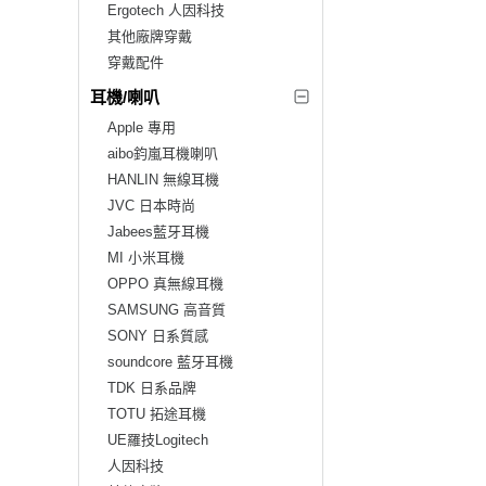
Ergotech 人因科技
其他廠牌穿戴
穿戴配件
耳機/喇叭
Apple 專用
aibo鈞嵐耳機喇叭
HANLIN 無線耳機
JVC 日本時尚
Jabees藍牙耳機
MI 小米耳機
OPPO 真無線耳機
SAMSUNG 高音質
SONY 日系質感
soundcore 藍牙耳機
TDK 日系品牌
TOTU 拓途耳機
UE羅技Logitech
人因科技