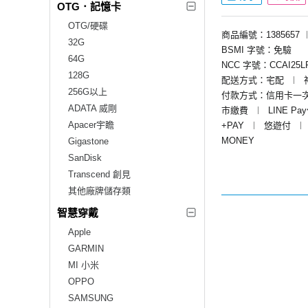
OTG．記憶卡
OTG/硬碟
商品編號：1385657
32G
BSMI 字號：免驗
64G
NCC 字號：CCAI25LP
128G
配送方式：宅配
︱
256G以上
付款方式：信用卡一
ADATA 威剛
市繳費
︱
LINE Pa
Apacer宇瞻
+PAY
︱
悠遊付
︱
MONEY
Gigastone
SanDisk
Transcend 創見
其他廠牌儲存類
智慧穿戴
Apple
GARMIN
MI 小米
OPPO
SAMSUNG