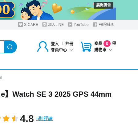
展開廣告
S-CARE
加入LINE
YouTube
FB粉絲團
商品
項
登入
︱
註冊
0
購物車
會員中心
/L
e】Watch SE 3 2025 GPS 44mm
4.8
5則評論