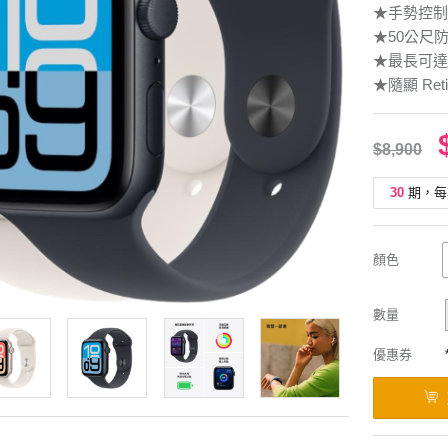
★手勢控制
★50公尺
★最長可達
★隨顯 Ret
$8,900
30
期，每
顏色
數量
優惠券