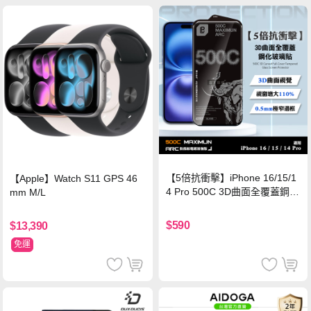
【5倍抗衝擊】iPhone 16/15/1
【Apple】Watch S11 GPS 46
4 Pro 500C 3D曲面全覆蓋鋼化
mm M/L
玻璃貼 0.5mm極窄邊框 防指紋
保護貼
$590
$13,390
免運