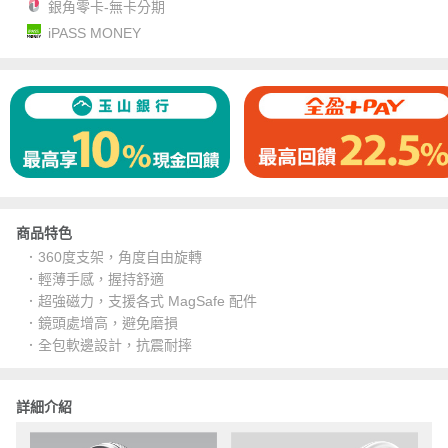
銀角零卡-無卡分期
iPASS MONEY
商品特色
．360度支架，角度自由旋轉
．輕薄手感，握持舒適
．超強磁力，支援各式 MagSafe 配件
．鏡頭處增高，避免磨損
．全包軟邊設計，抗震耐摔
詳細介紹