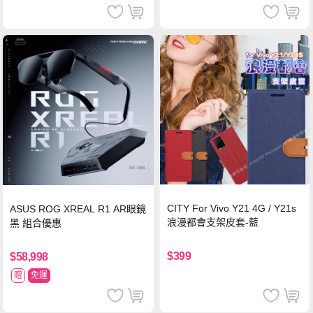
CITY For Vivo Y21 4G / Y21s
ASUS ROG XREAL R1 AR眼鏡
浪漫都會支架皮套-藍
黑 組合優惠
$399
$58,998
贈
免運