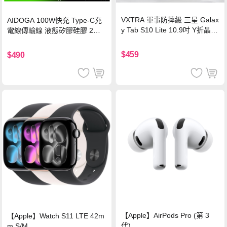
VXTRA 軍事防摔級 三星 Galax
AIDOGA 100W快充 Type-C充
y Tab S10 Lite 10.9吋 Y折晶透
電線傳輸線 液態矽膠硅膠 2M
背蓋立架皮套 含筆槽(經典黑)
支援iPhone17/安卓/手機/平板
$459
$490
【Apple】AirPods Pro (第 3
【Apple】Watch S11 LTE 42m
代)
m S/M