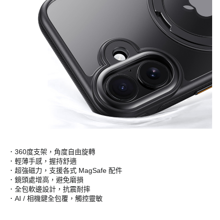
．360度支架，角度自由旋轉
．輕薄手感，握持舒適
．超強磁力，支援各式 MagSafe 配件
．鏡頭處增高，避免磨損
．全包軟邊設計，抗震耐摔
．AI / 相機鍵全包覆，觸控靈敏