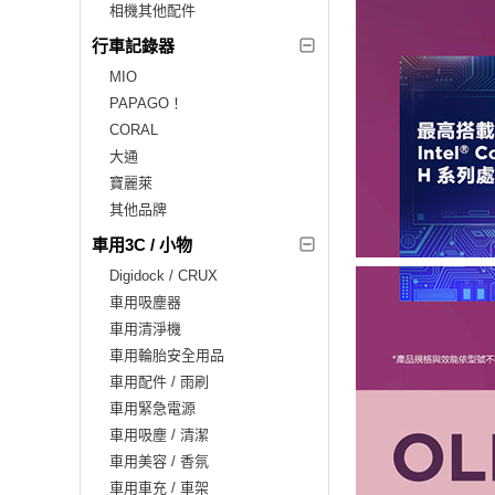
相機其他配件
行車記錄器
MIO
PAPAGO！
CORAL
大通
寶麗萊
其他品牌
車用3C / 小物
Digidock / CRUX
車用吸塵器
車用清淨機
車用輪胎安全用品
車用配件 / 雨刷
車用緊急電源
車用吸塵 / 清潔
車用美容 / 香氛
車用車充 / 車架