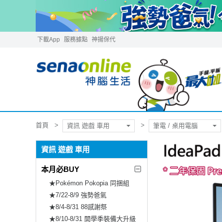
下載App
服務據點
神揚保代
首頁
資訊 遊戲 車用
筆電 / 桌用電腦
資訊 遊戲 車用
本月必BUY
★Pokémon Pokopia 同捆組
★7/22-8/9 強勢爸氣
★8/4-8/31 88感謝祭
★8/10-8/31 開學季裝備大升級