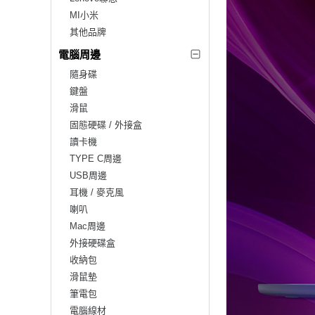
MI小米
其他品牌
電腦周邊
隨身碟
鍵盤
滑鼠
固態硬碟 / 外接盒
讀卡機
TYPE C周邊
USB周邊
耳機 / 麥克風
喇叭
Mac周邊
外接硬碟盒
收納包
滑鼠墊
筆電包
電腦線材