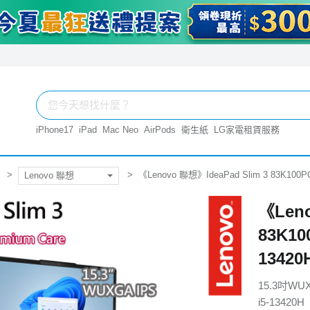
iPhone17
iPad
Mac Neo
AirPods
衛生紙
LG家電租賃服務
《Lenovo 聯想》IdeaPad Slim 3 83K100P
Lenovo 聯想
《Leno
83K10
13420
15.3吋WU
i5-13420H