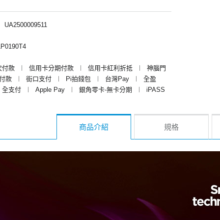
︱
UA2500009511
P0190T4
次付款
︱
信用卡分期付款
︱
信用卡紅利折抵
︱
神腦門
y付款
︱
街口支付
︱
Pi拍錢包
︱
台灣Pay
︱
全盈
全支付
︱
Apple Pay
︱
銀角零卡-無卡分期
︱
iPASS
商品介紹
規格