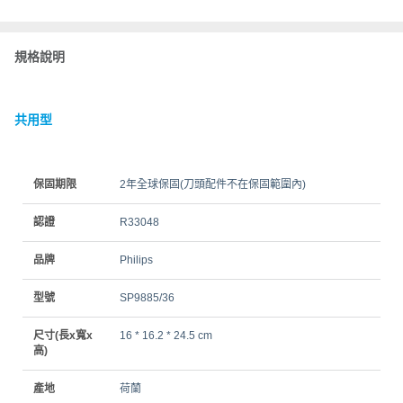
規格說明
共用型
保固期限
2年全球保固(刀頭配件不在保固範圍內)
認證
R33048
品牌
Philips
型號
SP9885/36
尺寸(長x寬x
16 * 16.2 * 24.5 cm
高)
產地
荷蘭