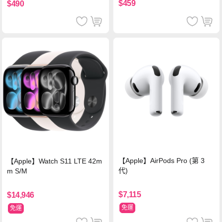
$459
$490
【Apple】AirPods Pro (第 3
【Apple】Watch S11 LTE 42m
代)
m S/M
$7,115
$14,946
免運
免運