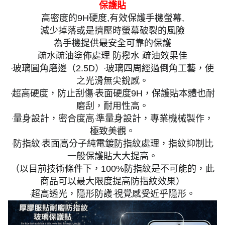
保護貼
高密度的9H硬度,有效保護手機螢幕,
減少掉落或是擠壓時螢幕破裂的風險
為手機提供最安全可靠的保護
疏水疏油塗佈處理 防撥水 疏油效果佳
‧玻璃圓角磨邊（2.5D）‧玻璃四周經過倒角工藝，使
之光滑無尖銳感。
‧超高硬度，防止刮傷‧表面硬度9H，保護貼本體也耐
磨刮，耐用性高。
‧量身設計，密合度高‧準量身設計，專業機械製作，
極致美觀。
‧防指紋‧表面高分子純電鍍防指紋處理，指紋抑制比
一般保護貼大大提高。
（以目前技術條件下，100%防指紋是不可能的，此
商品可以最大限度提高防指紋效果）
‧超高透光，隱形防護‧視覺感受近乎隱形。