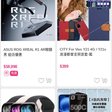
CITY For Vivo Y21 4G / Y21s
ASUS ROG XREAL R1 AR眼鏡
浪漫都會支架皮套-藍
黑 組合優惠
$399
$58,998
贈
免運