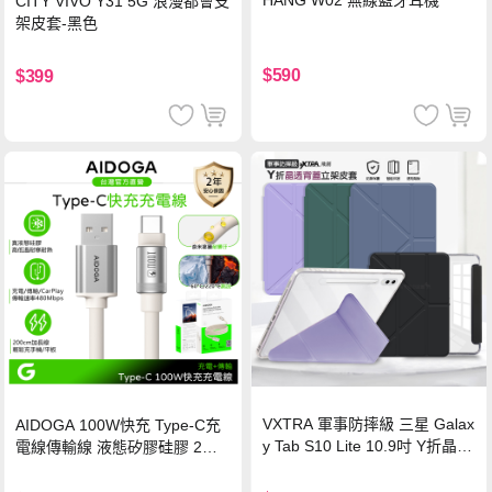
HANG W02 無線藍牙耳機
CITY VIVO Y31 5G 浪漫都會支
架皮套-黑色
$590
$399
VXTRA 軍事防摔級 三星 Galax
AIDOGA 100W快充 Type-C充
y Tab S10 Lite 10.9吋 Y折晶透
電線傳輸線 液態矽膠硅膠 2M
背蓋立架皮套 含筆槽(經典黑)
支援iPhone17/安卓/手機/平板