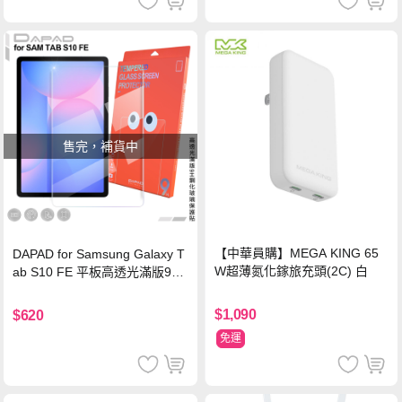
售完，補貨中
【中華員購】MEGA KING 65
DAPAD for Samsung Galaxy T
W超薄氮化鎵旅充頭(2C) 白
ab S10 FE 平板高透光滿版9H
鋼化玻璃保護貼
$1,090
$620
免運