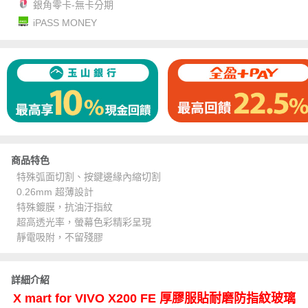
銀角零卡-無卡分期
iPASS MONEY
商品特色
特殊弧面切割、按鍵邊緣內縮切割
0.26mm 超薄設計
特殊鍍膜，抗油汙指紋
超高透光率，螢幕色彩精彩呈現
靜電吸附，不留殘膠
詳細介紹
X mart for VIVO X200 FE 厚膠服貼耐磨防指紋玻璃