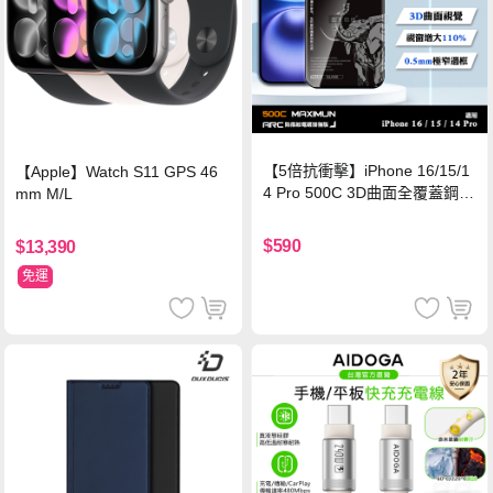
【5倍抗衝擊】iPhone 16/15/1
【Apple】Watch S11 GPS 46
4 Pro 500C 3D曲面全覆蓋鋼化
mm M/L
玻璃貼 0.5mm極窄邊框 防指紋
保護貼
$590
$13,390
免運