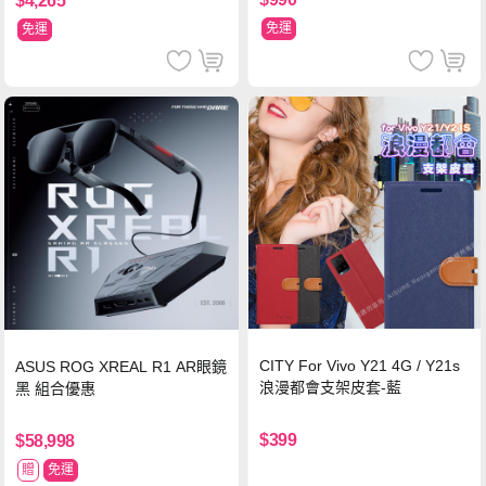
$4,265
免運
免運
CITY For Vivo Y21 4G / Y21s
ASUS ROG XREAL R1 AR眼鏡
浪漫都會支架皮套-藍
黑 組合優惠
$399
$58,998
贈
免運