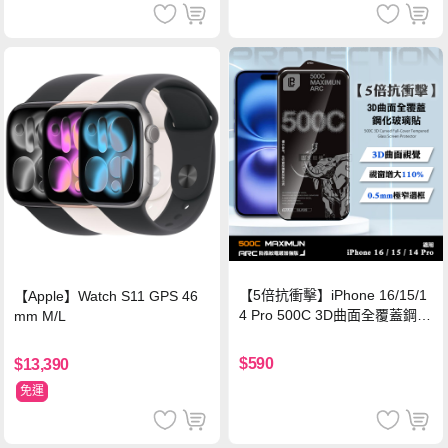
【5倍抗衝擊】iPhone 16/15/1
【Apple】Watch S11 GPS 46
4 Pro 500C 3D曲面全覆蓋鋼化
mm M/L
玻璃貼 0.5mm極窄邊框 防指紋
保護貼
$590
$13,390
免運