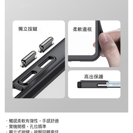
．觸感柔軟有彈性，手感舒適
．實機開模，孔位精準
．獨立式按鍵，按壓回饋更佳