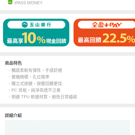
iPASS MONEY
商品特色
．觸感柔軟有彈性，手感舒適
．實機開模，孔位精準
．獨立式按鍵，按壓回饋更佳
．PC 背板，純淨高透不泛黃
．側邊 TPU 軟邊材質，避免日常磕碰
詳細介紹