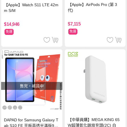
【Apple】AirPods Pro (第 3
【Apple】Watch S11 LTE 42m
代)
m S/M
$7,115
$14,946
免運
免運
售完，補貨中
【中華員購】MEGA KING 65
DAPAD for Samsung Galaxy T
W超薄氮化鎵旅充頭(2C) 白
ab S10 FE 平板高透光滿版9H