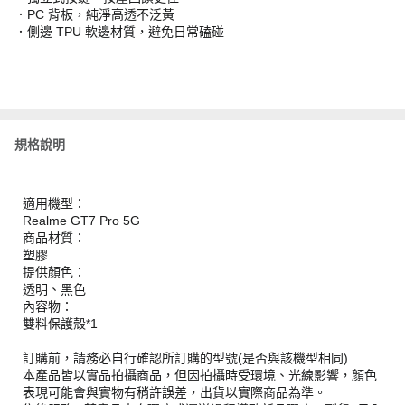
．PC 背板，純淨高透不泛黃
．側邊 TPU 軟邊材質，避免日常磕碰
規格說明
適用機型：
Realme GT7 Pro 5G
商品材質：
塑膠
提供顏色：
透明、黑色
內容物：
雙料保護殼*1
訂購前，請務必自行確認所訂購的型號(是否與該機型相同)
本產品皆以實品拍攝商品，但因拍攝時受環境、光線影響，顏色
表現可能會與實物有稍許誤差，出貨以實際商品為準。