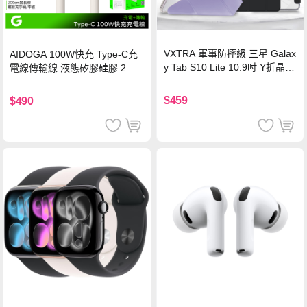
VXTRA 軍事防摔級 三星 Galax
AIDOGA 100W快充 Type-C充
y Tab S10 Lite 10.9吋 Y折晶透
電線傳輸線 液態矽膠硅膠 2M
背蓋立架皮套 含筆槽(經典黑)
支援iPhone17/安卓/手機/平板
$459
$490