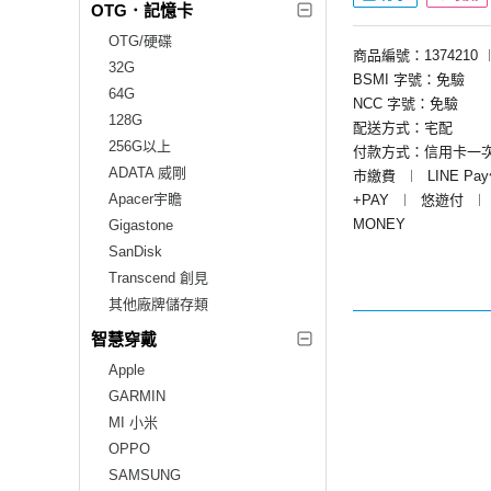
OTG．記憶卡
OTG/硬碟
商品編號：1374210
32G
BSMI 字號：免驗
64G
NCC 字號：免驗
128G
配送方式：宅配
256G以上
付款方式：信用卡一
ADATA 威剛
市繳費
︱
LINE Pa
Apacer宇瞻
+PAY
︱
悠遊付
︱
MONEY
Gigastone
SanDisk
Transcend 創見
其他廠牌儲存類
智慧穿戴
Apple
GARMIN
MI 小米
OPPO
SAMSUNG