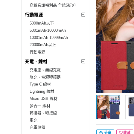
穿戴音訊福利品 全館5折起
行動電源
5000mAh以下
5001mAh-10000mAh
10001mAh-19999mAh
20000mAh以上
行動電源
充電．線材
充電座、無線充電
旅充、電源轉接器
Type C 線材
Lightning 線材
Micro USB 線材
多合一 線材
轉接器、轉接線
車充
充電設備
分享
收藏