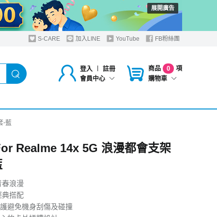
展開廣告
S-CARE
加入LINE
YouTube
FB粉絲團
商品
項
登入
︱
註冊
0
購物車
會員中心
套-藍
For Realme 14x 5G 浪漫都會支架
藍
青春浪漫
經典搭配
護避免機身刮傷及碰撞