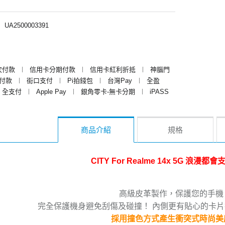
︱
UA2500003391
次付款
︱
信用卡分期付款
︱
信用卡紅利折抵
︱
神腦門
y付款
︱
街口支付
︱
Pi拍錢包
︱
台灣Pay
︱
全盈
全支付
︱
Apple Pay
︱
銀角零卡-無卡分期
︱
iPASS
商品介紹
規格
CITY For Realme 14x 5G 浪漫都
高級皮革製作，保護您的手機
完全保護機身避免刮傷及碰撞！ 內側更有貼心的卡
採用撞色方式產生衝突式時尚美