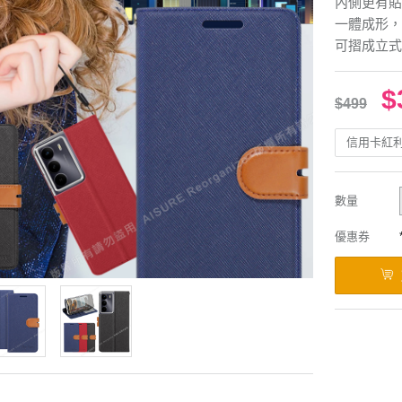
內側更有貼
一體成形，
可摺成立式
$
$499
信用卡紅
數量
優惠券