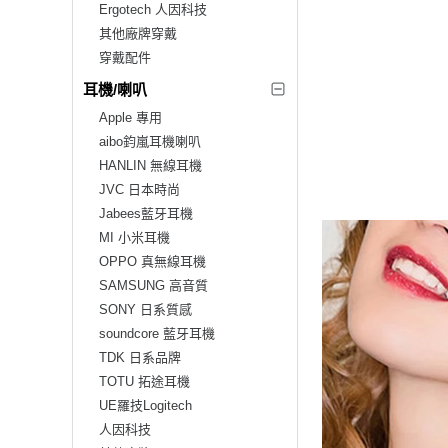
Ergotech 人因科技
其他廠牌穿戴
穿戴配件
耳機/喇叭
Apple 專用
aibo鈞嵐耳機喇叭
HANLIN 無線耳機
JVC 日本時尚
Jabees藍牙耳機
MI 小米耳機
OPPO 真無線耳機
SAMSUNG 高音質
SONY 日系質感
soundcore 藍牙耳機
TDK 日系品牌
TOTU 拓途耳機
UE羅技Logitech
人因科技