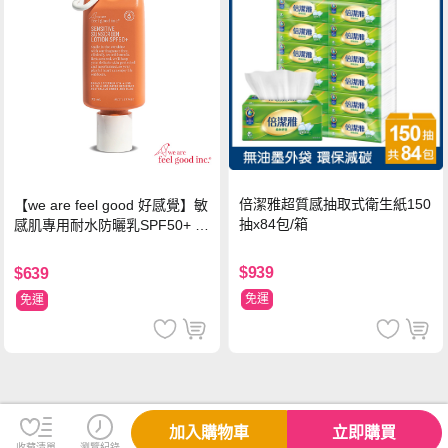
倍潔雅超質感抽取式衛生紙150
【we are feel good 好感覺】敏
抽x84包/箱
感肌專用耐水防曬乳SPF50+ 7
5ml/瓶 X1瓶
$939
$639
免運
免運
加入購物車
立即購買
收藏清單
瀏覽紀錄