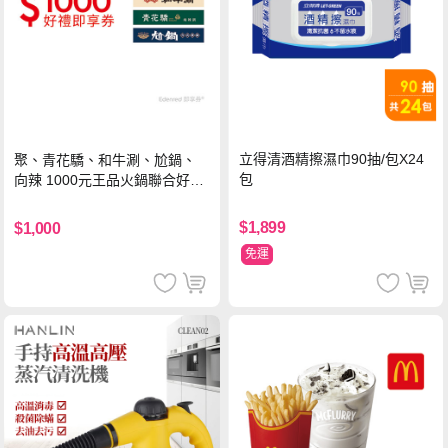
立得清酒精擦濕巾90抽/包X24
聚、青花驕、和牛涮、尬鍋、
包
向辣 1000元王品火鍋聯合好禮
即享券(一次抵用型)
$1,899
$1,000
免運