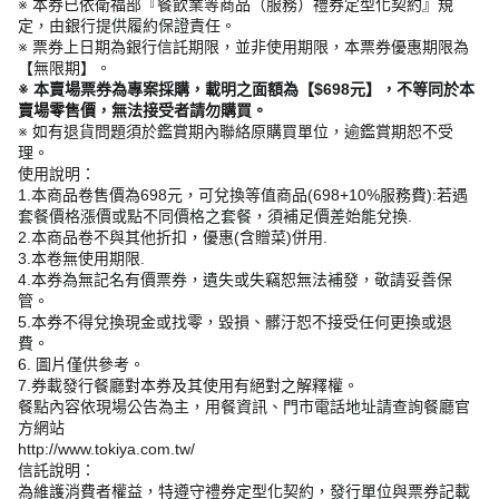
※ 本券已依衛福部『餐飲業等商品（服務）禮券定型化契約』規
定，由銀行提供履約保證責任。
※ 票券上日期為銀行信託期限，並非使用期限，本票券優惠期限為
【無限期】。
※ 本賣場票券為專案採購，載明之面額為【$698元】，不等同於本
賣場零售價，無法接受者請勿購買。
※ 如有退貨問題須於鑑賞期內聯絡原購買單位，逾鑑賞期恕不受
理。
使用說明：
1.本商品卷售價為698元，可兌換等值商品(698+10%服務費):若遇
套餐價格漲價或點不同價格之套餐，須補足價差始能兌換.
2.本商品卷不與其他折扣，優惠(含贈菜)併用.
3.本卷無使用期限.
4.本券為無記名有價票券，遺失或失竊恕無法補發，敬請妥善保
管。
5.本券不得兌換現金或找零，毀損、髒汙恕不接受任何更換或退
費。
6. 圖片僅供參考。
7.券載發行餐廳對本券及其使用有絕對之解釋權。
餐點內容依現場公告為主，用餐資訊、門市電話地址請查詢餐廳官
方網站
http://www.tokiya.com.tw/
信託說明：
為維護消費者權益，特遵守禮券定型化契約，發行單位與票券記載