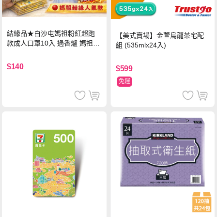
結緣品★白沙屯媽祖粉紅超跑
【美式賣場】金萱烏龍茶宅配
款成人口罩10入 過香爐 媽祖加
組 (535mlx24入)
持
$140
$599
免運