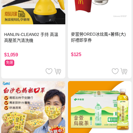
麥當勞OREO冰炫風+薯條(大)
HANLIN-CLEAN02 手持 高溫
好禮即享券
高壓蒸汽清洗機
$125
$1,059
免運