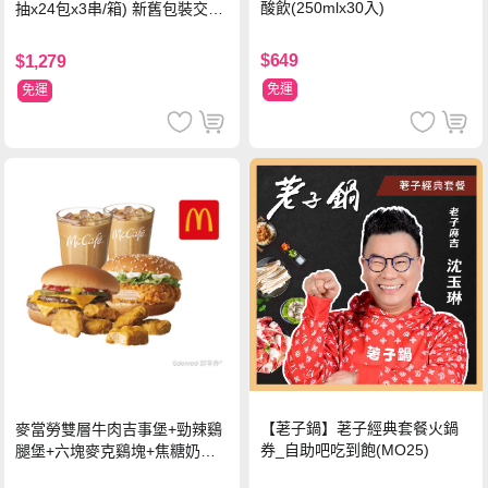
酸飲(250mlx30入)
抽x24包x3串/箱) 新舊包裝交替
出貨
$649
$1,279
免運
免運
【荖子鍋】荖子經典套餐火鍋
麥當勞雙層牛肉吉事堡+勁辣鷄
券_自助吧吃到飽(MO25)
腿堡+六塊麥克鷄塊+焦糖奶茶
(冰)*2 好禮即享券