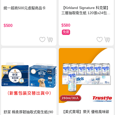
【Kirkland Signature 科克蘭】
統一超商500元虛擬商品卡
三層抽取衛生紙 120張x24包x1
串
$580
$500
免運
【美式賣場】樂天 優格風味碳
舒潔 棉柔厚韌抽取式衛生紙(90