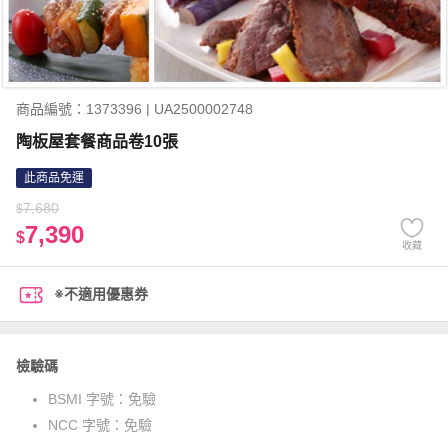
商品編號：1373396 | UA2500002748
陶板屋套餐商品卷10張
此商品免運
7,680
$
7,390
$
收藏
※不適用優惠券
檢驗碼
BSMI 字號：
免驗
NCC 字號：
免驗