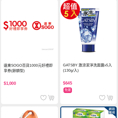
GATSBY 激涼潔淨洗面露x5入
遠東SOGO百貨1000元好禮即
(130g/入)
享券(餘額型)
$645
$1,000
免運