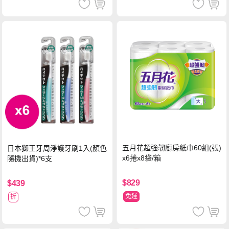
五月花超強韌廚房紙巾60組(張)
日本獅王牙周淨護牙刷1入(顏色
x6捲x8袋/箱
隨機出貨)*6支
$829
$439
免運
折