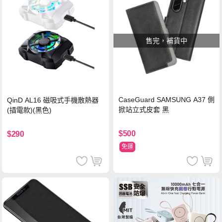
售完，補貨中
CaseGuard SAMSUNG A37 側
QinD AL16 磁吸式手機散熱器
掀站立式皮套 黑
(插電款)(黑色)
$500
$290
免運