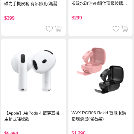
版疏水疏油9H鋼化頂級玻璃貼
磁力手機皮套 有吊飾孔(瀟灑
保護貼(黑)
藍)
$299
$399
WVX RGR06 Rokid 智能眼鏡
【Apple】AirPods 4 藍芽耳機
指環滑鼠(曜石黑)
主動式降噪款
$1,290
$5,690