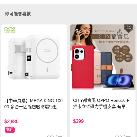
你可能會喜歡
CITY都會風 OPPO Reno16 F
【中華員購】MEGA KING 100
插卡立架磁力手機皮套 有吊飾
00 多合一固態磁吸防爆行動電
孔(承諾黑)
源 冰曜白
$399
$2,880
免運