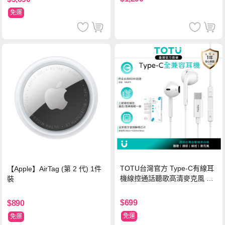
免運
TOTU台灣官方 Type-C有線耳
【Apple】AirTag (第 2 代) 1件
機線控通話聽歌高清麥克風 耀
裝
系列 1M 支援iPhone17/16/安
卓 通過台灣BSMI認證
$699
$890
免運
免運