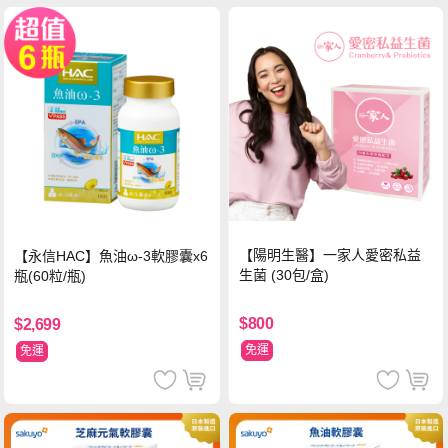
【陽明生醫】一家人愛密私益
【永信HAC】魚油ω-3軟膠囊x6
生菌 (30包/盒)
瓶(60粒/瓶)
$800
$2,699
免運
免運