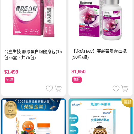
【永信HAC】蔓越莓膠囊x2瓶
台鹽生技 膠原蛋白粉隨身包(15
(90粒/瓶)
包x5盒，共75包)
$1,950
$1,499
免運
免運