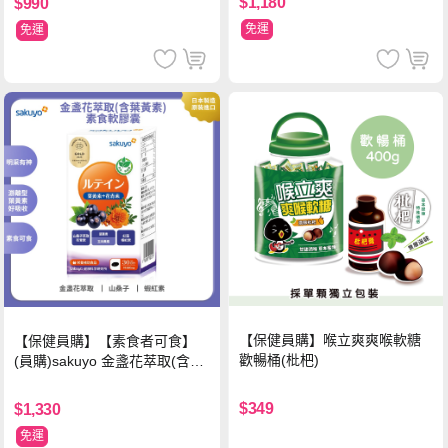
$1,180
$990
免運
免運
【保健員購】喉立爽爽喉軟糖
【保健員購】【素食者可食】
歡暢桶(枇杷)
(員購)sakuyo 金盞花萃取(含葉
黃素)素食軟膠囊(食品)(30顆/
瓶)
$349
$1,330
免運