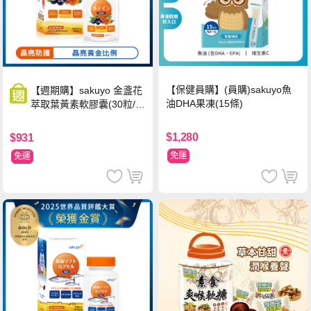
【保健員購】(員購)sakuyo魚
【週期購】sakuyo 金盞花
油DHA果凍(15條)
萃取葉黃素軟膠囊(30粒/
瓶)
$1,280
$931
免運
免運