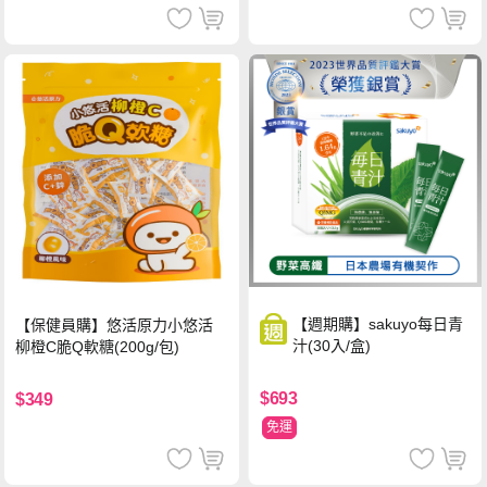
【週期購】sakuyo每日青
【保健員購】悠活原力小悠活
汁(30入/盒)
柳橙C脆Q軟糖(200g/包)
$693
$349
免運