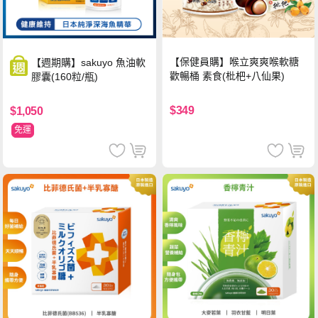
【保健員購】喉立爽爽喉軟糖
【週期購】sakuyo 魚油軟
歡暢桶 素食(枇杷+八仙果)
膠囊(160粒/瓶)
$349
$1,050
免運