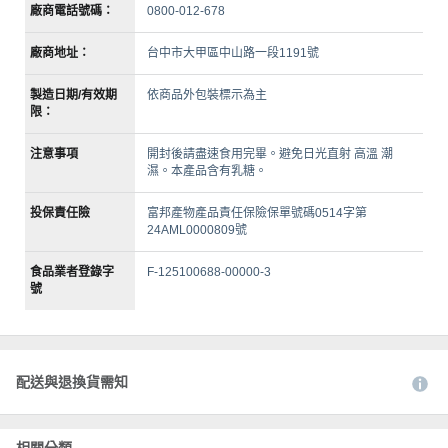
廠商電話號碼：
0800-012-678
廠商地址：
台中市大甲區中山路一段1191號
製造日期/有效期
依商品外包裝標示為主
限：
注意事項
開封後請盡速食用完畢。避免日光直射 高溫 潮
濕。本產品含有乳糖。
投保責任險
富邦產物產品責任保險保單號碼0514字第
24AML0000809號
食品業者登錄字
F-125100688-00000-3
號
配送與退換貨需知