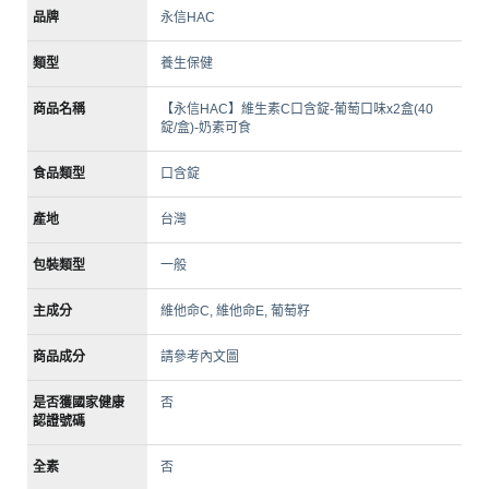
品牌
永信HAC
類型
養生保健
商品名稱
【永信HAC】維生素C口含錠-葡萄口味x2盒(40
錠/盒)-奶素可食
食品類型
口含錠
產地
台灣
包裝類型
一般
主成分
維他命C, 維他命E, 葡萄籽
商品成分
請參考內文圖
是否獲國家健康
否
認證號碼
全素
否