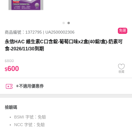
免運
商品編號：1372795 | UA2500002306
永信HAC 維生素C口含錠-葡萄口味x2盒(40錠/盒)-奶素可
食-2026/11/30到期
800
$
600
$
收藏
※不適用優惠券
檢驗碼
BSMI 字號：
免驗
NCC 字號：
免驗