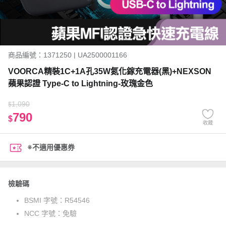
商品編號：1371250 | UA2500001166
VOORCA精裝1C+1A孔35W氮化鎵充電器(黑)+NEXSON
蘋果認證 Type-C to Lightning-玫瑰金色
1,090
$
790
$
收藏
※不適用優惠券
檢驗碼
BSMI 字號：
R54546
NCC 字號：
免驗