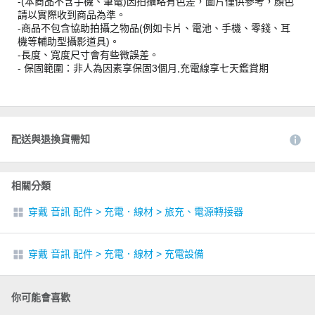
-(本商品不含手機、筆電)因拍攝略有色差，圖片僅供參考，顏色
請以實際收到商品為準。
-商品不包含協助拍攝之物品(例如卡片、電池、手機、零錢、耳
機等輔助型攝影道具)。
-長度、寬度尺寸會有些微誤差。
- 保固範圍：非人為因素享保固3個月,充電線享七天鑑賞期
配送與退換貨需知
相關分類
穿戴 音訊 配件
>
充電．線材
>
旅充、電源轉接器
穿戴 音訊 配件
>
充電．線材
>
充電設備
你可能會喜歡