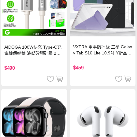
VXTRA 軍事防摔級 三星 Galax
AIDOGA 100W快充 Type-C充
y Tab S10 Lite 10.9吋 Y折晶透
電線傳輸線 液態矽膠硅膠 2M
背蓋立架皮套 含筆槽(經典黑)
支援iPhone17/安卓/手機/平板
$459
$490