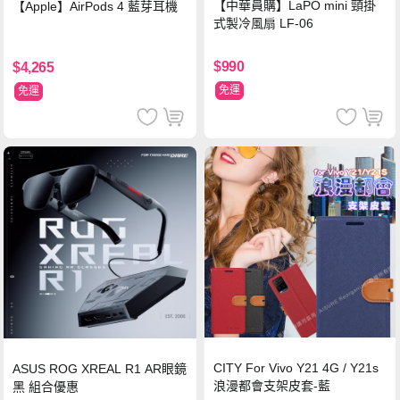
【中華員購】LaPO mini 頸掛
【Apple】AirPods 4 藍芽耳機
式製冷風扇 LF-06
$990
$4,265
免運
免運
CITY For Vivo Y21 4G / Y21s
ASUS ROG XREAL R1 AR眼鏡
浪漫都會支架皮套-藍
黑 組合優惠