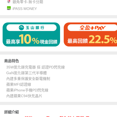
銀角零卡-無卡分期
iPASS MONEY
商品特色
35W氮化鎵充電器 搭 認證PD閃充線
GaN氮化鎵第三代半導體
內建多重保護安全斷電機制
蘋果MFI認證線
蘋果iPhone手機PD閃充線
內建蘋果C94快充晶片
詳細介紹