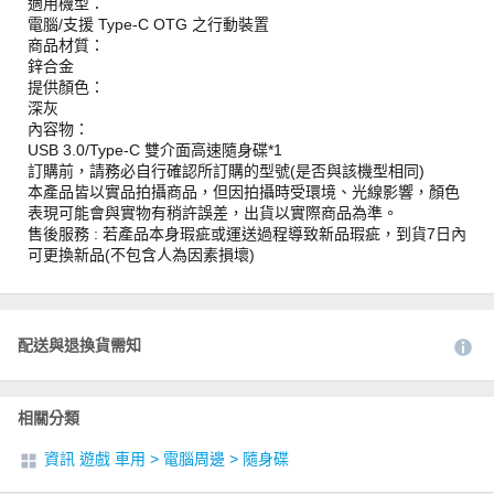
適用機型：
電腦/支援 Type-C OTG 之行動裝置
商品材質：
鋅合金
提供顏色：
深灰
內容物：
USB 3.0/Type-C 雙介面高速隨身碟*1
訂購前，請務必自行確認所訂購的型號(是否與該機型相同)
本產品皆以實品拍攝商品，但因拍攝時受環境、光線影響，顏色
表現可能會與實物有稍許誤差，出貨以實際商品為準。
售後服務 : 若產品本身瑕疵或運送過程導致新品瑕疵，到貨7日內
可更換新品(不包含人為因素損壞)
配送與退換貨需知
相關分類
資訊 遊戲 車用
>
電腦周邊
>
隨身碟