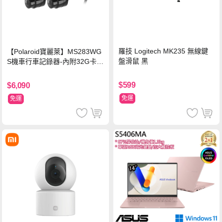
羅技 Logitech MK235 無線鍵
【Polaroid寶麗萊】MS283WG
盤滑鼠 黑
S機車行車記錄器-內附32G卡
(MS279WG升級款 新小蜂鷹)
$599
$6,090
免運
免運