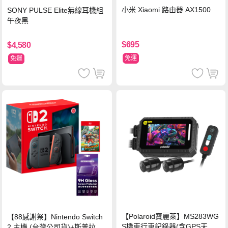
小米 Xiaomi 路由器 AX1500
SONY PULSE Elite無線耳機組
午夜黑
$695
$4,580
免運
免運
【Polaroid寶麗萊】MS283WG
【88感謝祭】Nintendo Switch
S機車行車記錄器(含GPS天線)-
2 主機 (台灣公司貨)+斯普拉遁