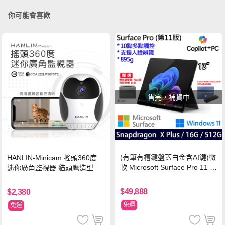
你可能會喜歡
售完，補貨中
(有筆有槽鍵盤蓋白金含AI鍵)微
HANLIN-Minicam 搖頭360度
軟 Microsoft Surface Pro 11 (S
迷你廣角監視器 貓頭鷹造型
napdragon X Plus/16G/512G)
石墨黑
$49,888
$2,380
免運
免運