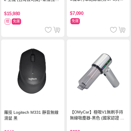
內附32G卡 (MS279WG升級款
塗擊隊 中文版
新小蜂鷹)
$7,090
$15,980
免運
贈
免運
【OMyCar】極吸V1無刷手持
羅技 Logitech M331 靜音無線
無線吸塵器-黑色 (國家認證 一
滑鼠 黑
年保固) 無線吸塵器 無刷電機
吸充吹抽四合一 除塵 抽真空 車