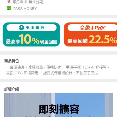
銀角零卡-無卡分期
iPASS MONEY
商品特色
．金屬機身，冰感散熱，傳輸快速 ．手機/平板 Type-C 連接埠，
支援 OTG 即插即用 ．旋轉式保護帽設計，不怕蓋子丟失
詳細介紹