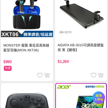
AIDATA KB-3010可調高度鍵盤
MONSTER 魔聲 重低音真無線
架 黑【耀偉】
藍芽耳機(MON-XKT06)
$1,260
$990
免運