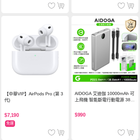
AIDOGA 艾迪伽 10000mAh 可
【中華VIP】AirPods Pro (第 3
上飛機 智能斷電行動電源 38.5
代)
Wh PD雙向快充充電線 鈦銀 台
灣BSMI/中國CCC/歐美CE/FCC
$990
$7,190
認證
免運