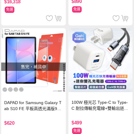
$890
$16,318
免運
免運
售完，補貨中
100W 極光芯 Type-C to Type-
DAPAD for Samsung Galaxy T
C 耐拉傳輸充電線+雙輸出迷你
ab S10 FE 平板高透光滿版9H
氮化鎵充電器
鋼化玻璃保護貼
$499
$620
免運