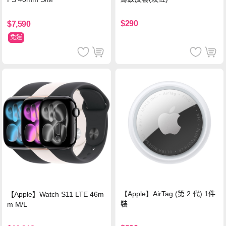
$290
$7,590
免運
【Apple】AirTag (第 2 代) 1件
【Apple】Watch S11 LTE 46m
裝
m M/L