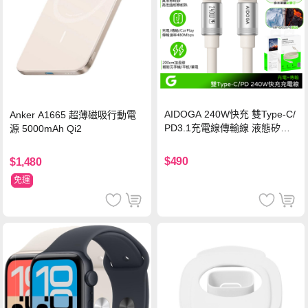
AIDOGA 240W快充 雙Type-C/
Anker A1665 超薄磁吸行動電
PD3.1充電線傳輸線 液態矽膠
源 5000mAh Qi2
硅膠 2M 支援iPhone17/安卓/手
機/平板/筆電
$490
$1,480
免運