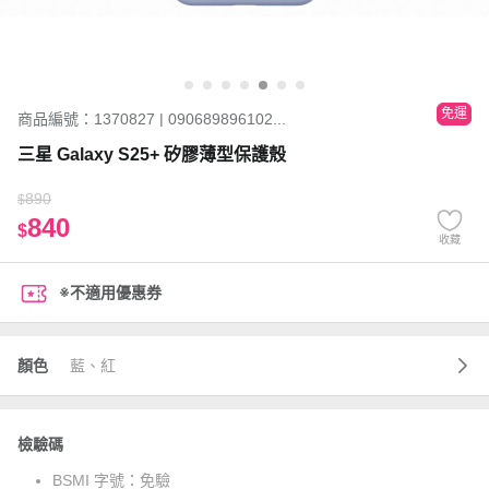
免運
商品編號：1370827 | 090689896102...
三星 Galaxy S25+ 矽膠薄型保護殼
890
$
840
$
收藏
※不適用優惠券
顏色
藍、紅
檢驗碼
BSMI 字號：
免驗