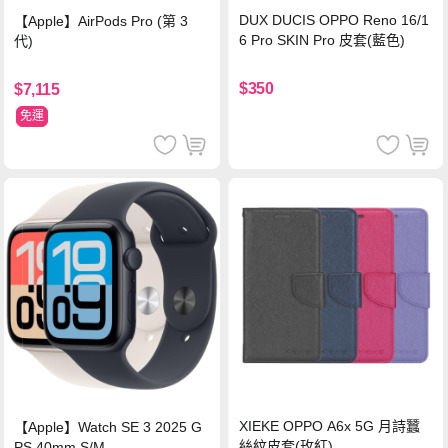
DUX DUCIS OPPO Reno 16/1
【Apple】AirPods Pro (第 3
6 Pro SKIN Pro 皮套(藍色)
代)
$350
$7,115
免運
XIEKE OPPO A6x 5G 月詩蠶
【Apple】Watch SE 3 2025 G
絲紋皮套(玫紅)
PS 40mm S/M