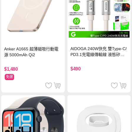
AIDOGA 240W快充 雙Type-C/
Anker A1665 超薄磁吸行動電
PD3.1充電線傳輸線 液態矽膠
源 5000mAh Qi2
硅膠 2M 支援iPhone17/安卓/手
機/平板/筆電
$490
$1,480
免運