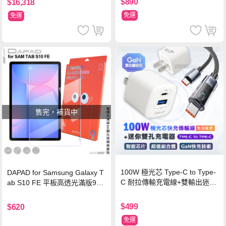
$890
$16,318
免運
免運
售完，補貨中
100W 極光芯 Type-C to Type-
DAPAD for Samsung Galaxy T
C 耐拉傳輸充電線+雙輸出迷你
ab S10 FE 平板高透光滿版9H
氮化鎵充電器
鋼化玻璃保護貼
$499
$620
免運