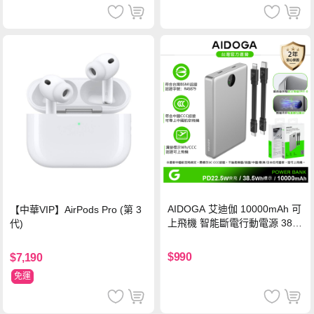
AIDOGA 艾迪伽 10000mAh 可
【中華VIP】AirPods Pro (第 3
上飛機 智能斷電行動電源 38.5
代)
Wh PD雙向快充充電線 鈦銀 台
灣BSMI/中國CCC/歐美CE/FCC
$990
$7,190
認證
免運