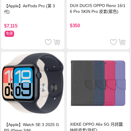
DUX DUCIS OPPO Reno 16/1
【Apple】AirPods Pro (第 3
6 Pro SKIN Pro 皮套(藍色)
代)
$350
$7,115
免運
XIEKE OPPO A6x 5G 月詩蠶
【Apple】Watch SE 3 2025 G
絲紋皮套(玫紅)
PS 40mm S/M