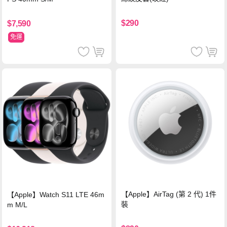
$290
$7,590
免運
【Apple】AirTag (第 2 代) 1件
【Apple】Watch S11 LTE 46m
裝
m M/L