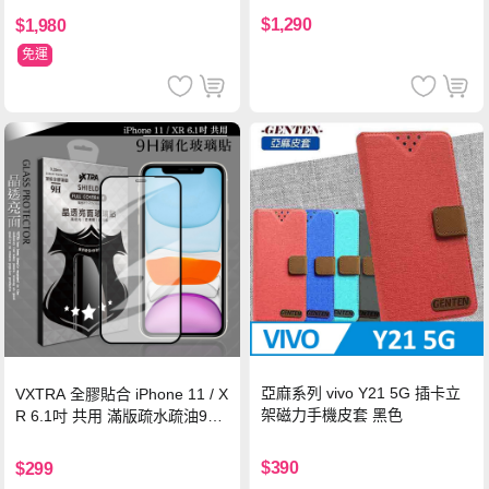
$1,290
$1,980
免運
亞麻系列 vivo Y21 5G 插卡立
VXTRA 全膠貼合 iPhone 11 / X
架磁力手機皮套 黑色
R 6.1吋 共用 滿版疏水疏油9H
鋼化頂級玻璃膜(黑)
$390
$299