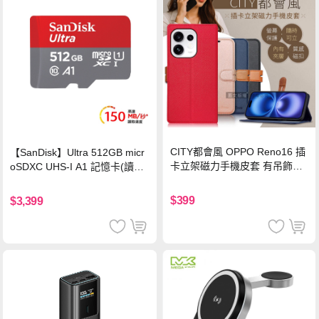
CITY都會風 OPPO Reno16 插
【SanDisk】Ultra 512GB micr
卡立架磁力手機皮套 有吊飾孔
oSDXC UHS-I A1 記憶卡(讀取
(奢華紅)
達150MB/s)
$399
$3,399