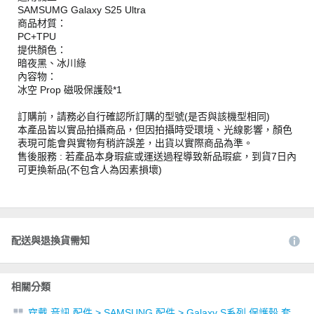
SAMSUMG Galaxy S25 Ultra
商品材質：
PC+TPU
提供顏色：
暗夜黑、冰川綠
內容物：
冰空 Prop 磁吸保護殼*1
訂購前，請務必自行確認所訂購的型號(是否與該機型相同)
本產品皆以實品拍攝商品，但因拍攝時受環境、光線影響，顏色
表現可能會與實物有稍許誤差，出貨以實際商品為準。
售後服務 : 若產品本身瑕疵或運送過程導致新品瑕疵，到貨7日內
可更換新品(不包含人為因素損壞)
配送與退換貨需知
相關分類
穿戴 音訊 配件
>
SAMSUNG 配件
>
Galaxy S系列 保護殼.套