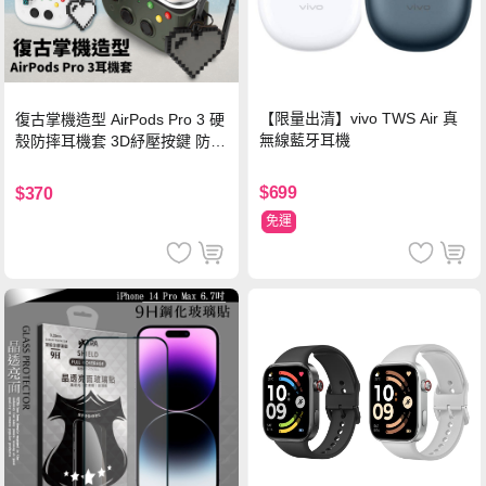
【限量出清】vivo TWS Air 真
復古掌機造型 AirPods Pro 3 硬
無線藍牙耳機
殼防摔耳機套 3D紓壓按鍵 防開
鎖扣 附心形掛勾(懷舊灰)
$699
$370
免運