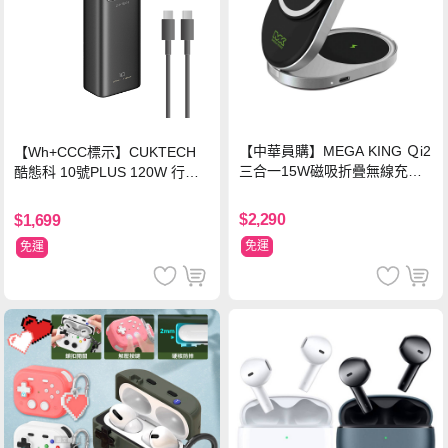
【中華員購】MEGA KING Ｑi2
【Wh+CCC標示】CUKTECH
三合一15W磁吸折疊無線充電
酷態科 10號PLUS 120W 行動
支架 黑
電源 15000mAh (PB150P)-黑
色
$2,290
$1,699
免運
免運