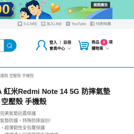
展開廣告
S-CARE
加入LINE
YouTube
FB粉絲團
商品
項
登入
︱
註冊
0
購物車
會員中心
氣墊保護殼 空壓殼 手機殼
A 紅米Redmi Note 14 5G 防摔氣墊
 空壓殼 手機殼
完美氣墊抗震保護
氣墊防護，特殊防摔設計!
質，超薄韌性全包覆保護