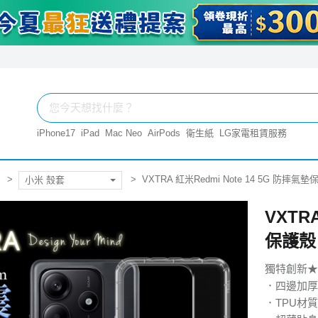
iPhone17
iPad
Mac Neo
AirPods
衛生紙
LG家電租賃服務
VXTRA 紅米Redmi Note 14 5G 防摔
小米 殼套
VXTR
保護殼
獨特創新★
．四邊加厚
．TPU材