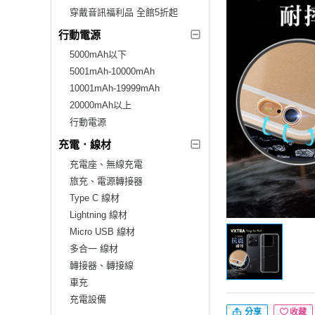
穿戴音訊福利品 全館5折起
行動電源
5000mAh以下
5001mAh-10000mAh
10001mAh-19999mAh
20000mAh以上
行動電源
充電．線材
充電座、無線充電
旅充、電源轉接器
Type C 線材
Lightning 線材
Micro USB 線材
多合一 線材
轉接器、轉接線
車充
充電設備
分享
收藏