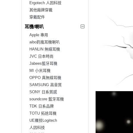
Ergotech 人因科技
其他廠牌穿戴
穿戴配件
耳機/喇叭
Apple 專用
aibo鈞嵐耳機喇叭
HANLIN 無線耳機
JVC 日本時尚
Jabees藍牙耳機
MI 小米耳機
OPPO 真無線耳機
SAMSUNG 高音質
SONY 日系質感
soundcore 藍牙耳機
TDK 日系品牌
TOTU 拓途耳機
UE羅技Logitech
人因科技