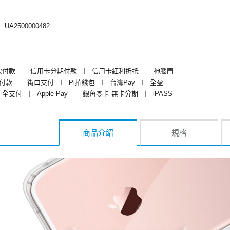
︱
UA2500000482
次付款
︱
信用卡分期付款
︱
信用卡紅利折抵
︱
神腦門
y付款
︱
街口支付
︱
Pi拍錢包
︱
台灣Pay
︱
全盈
全支付
︱
Apple Pay
︱
銀角零卡-無卡分期
︱
iPASS
商品介紹
規格