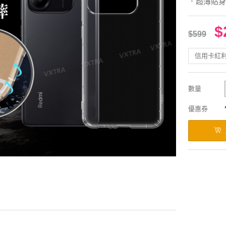
．超薄貼身
$
$599
信用卡紅
數量
優惠券