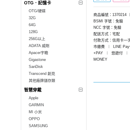
OTG．記憶卡
OTG/硬碟
商品編號：1370214
32G
BSMI 字號：免驗
64G
NCC 字號：免驗
128G
配送方式：宅配
256G以上
付款方式：信用卡一
ADATA 威剛
市繳費
︱
LINE Pa
Apacer宇瞻
+PAY
︱
悠遊付
︱
MONEY
Gigastone
SanDisk
Transcend 創見
其他廠牌儲存類
智慧穿戴
Apple
GARMIN
MI 小米
OPPO
SAMSUNG