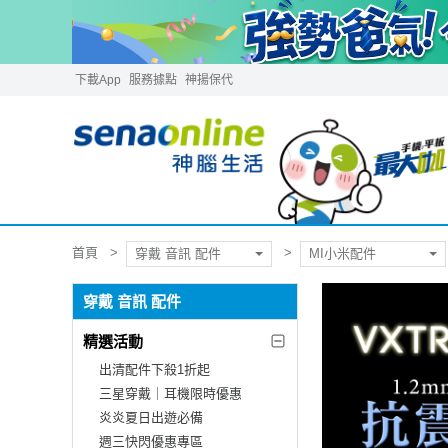
下載App
服務據點
神揚保代
首頁
穿戴 音訊 配件
MI小米配件
穿戴 音訊 配件
精選活動
出清配件下殺1折起
三星穿戴｜耳機限時優惠
炎炎夏日出遊必備
週三快閃優惠專區