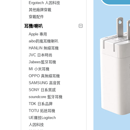
Ergotech 人因科技
其他廠牌穿戴
穿戴配件
耳機/喇叭
Apple 專用
aibo鈞嵐耳機喇叭
HANLIN 無線耳機
JVC 日本時尚
Jabees藍牙耳機
MI 小米耳機
OPPO 真無線耳機
SAMSUNG 高音質
SONY 日系質感
soundcore 藍牙耳機
TDK 日系品牌
TOTU 拓途耳機
UE羅技Logitech
人因科技