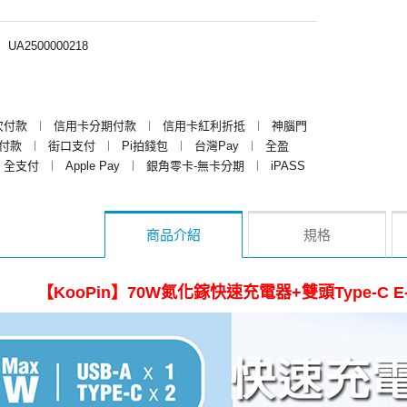
︱
UA2500000218
次付款
︱
信用卡分期付款
︱
信用卡紅利折抵
︱
神腦門
y付款
︱
街口支付
︱
Pi拍錢包
︱
台灣Pay
︱
全盈
全支付
︱
Apple Pay
︱
銀角零卡-無卡分期
︱
iPASS
商品介紹
規格
【KooPin】70W氮化鎵快速充電器+雙頭Type-C E-m