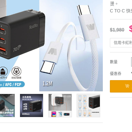
燙。
C TO C
$1,980
信用卡紅
數量
優惠券