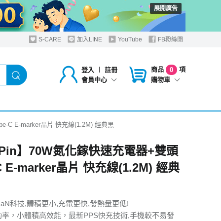
展開廣告
S-CARE
加入LINE
YouTube
FB粉絲團
商品
項
登入
︱
註冊
0
購物車
會員中心
C E-marker晶片 快充線(1.2M) 經典黑
oPin】70W氮化鎵快速充電器+雙頭
C E-marker晶片 快充線(1.2M) 經典
aN科技,體積更小,充電更快,發熱量更低!
大功率，小體積高效能，最新PPS快充技術,手機較不易發