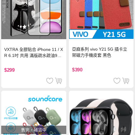
亞麻系列 vivo Y21 5G 插卡立
VXTRA 全膠貼合 iPhone 11 / X
架磁力手機皮套 黑色
R 6.1吋 共用 滿版疏水疏油9H
鋼化頂級玻璃膜(黑)
$390
$299
售完，補貨中