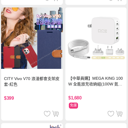
【中華員購】MEGA KING 100
CITY Vivo V70 浪漫都會支架皮
W 全能旅充收納組(100W 氮化
套-紅色
鎵旅充頭 +100W高速充電線附
萬國轉接器)
$1,680
$399
免運