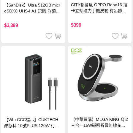
CITY都會風 OPPO Reno16 插
【SanDisk】Ultra 512GB micr
卡立架磁力手機皮套 有吊飾孔
oSDXC UHS-I A1 記憶卡(讀取
(奢華紅)
達150MB/s)
$399
$3,399
【中華員購】MEGA KING Ｑi2
【Wh+CCC標示】CUKTECH
三合一15W磁吸折疊無線充電
酷態科 10號PLUS 120W 行動
支架 黑
電源 15000mAh (PB150P)-黑