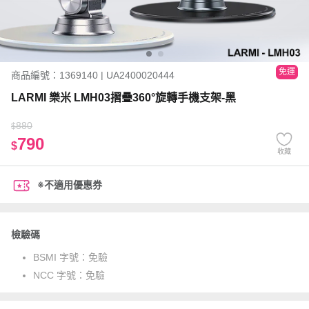
免運
商品編號：1369140 | UA2400020444
LARMI 樂米 LMH03摺疊360°旋轉手機支架-黑
880
$
790
$
收藏
※不適用優惠券
檢驗碼
BSMI 字號：
免驗
NCC 字號：
免驗