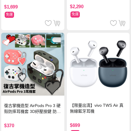
色
$2,290
$1,699
免運
免運
【限量出清】vivo TWS Air 真
復古掌機造型 AirPods Pro 3 硬
無線藍牙耳機
殼防摔耳機套 3D紓壓按鍵 防開
鎖扣 附心形掛勾(懷舊灰)
$699
$370