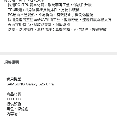
．採用PC+TPU雙重材質，軟硬套啤工藝，保護性升級
．TPU軟邊+四角氣囊增強抗摔性，方便拆裝機
．PC硬面不易變形、不易折斷，有效防止手機劃傷撞傷
．採用先進的無塵磨砂UV噴油工藝，握感舒適，整體質感沉穩大方
．表面採用特色凸點紋路設計，耐磨防滑
．防塵、防沾指紋，易於清理；真機開模，孔位精准，按鍵靈敏
規格說明
適用機型：
SAMSUNG Galaxy S25 Ultra
商品材質：
TPU+PC
提供顏色：
黑色、深綠色
內容物：