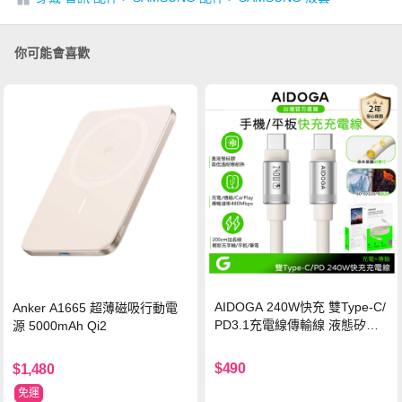
你可能會喜歡
AIDOGA 240W快充 雙Type-C/
Anker A1665 超薄磁吸行動電
PD3.1充電線傳輸線 液態矽膠
源 5000mAh Qi2
硅膠 2M 支援iPhone17/安卓/手
機/平板/筆電
$490
$1,480
免運