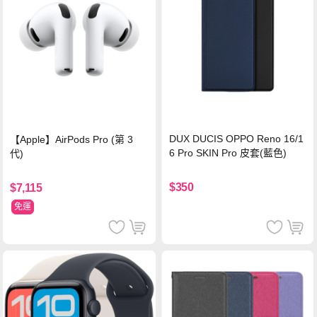
DUX DUCIS OPPO Reno 16/1
【Apple】AirPods Pro (第 3
6 Pro SKIN Pro 皮套(藍色)
代)
$350
$7,115
免運