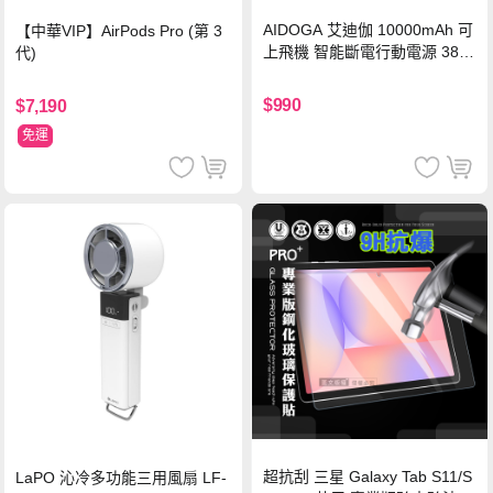
AIDOGA 艾迪伽 10000mAh 可
【中華VIP】AirPods Pro (第 3
上飛機 智能斷電行動電源 38.5
代)
Wh PD雙向快充充電線 鈦銀 台
灣BSMI/中國CCC/歐美CE/FCC
$990
$7,190
認證
免運
超抗刮 三星 Galaxy Tab S11/S
LaPO 沁冷多功能三用風扇 LF-