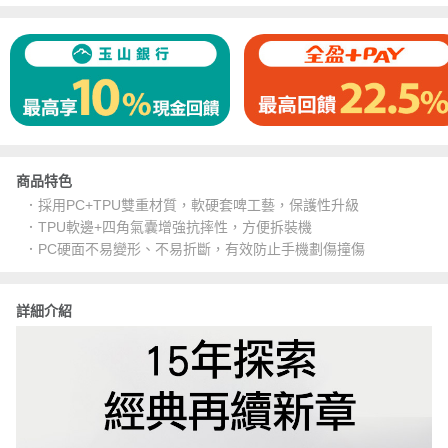
商品特色
．採用PC+TPU雙重材質，軟硬套啤工藝，保護性升級
．TPU軟邊+四角氣囊增強抗摔性，方便拆裝機
．PC硬面不易變形、不易折斷，有效防止手機劃傷撞傷
詳細介紹