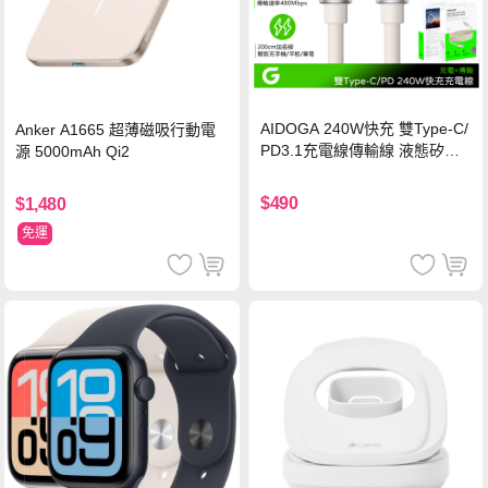
AIDOGA 240W快充 雙Type-C/
Anker A1665 超薄磁吸行動電
PD3.1充電線傳輸線 液態矽膠
源 5000mAh Qi2
硅膠 2M 支援iPhone17/安卓/手
機/平板/筆電
$490
$1,480
免運