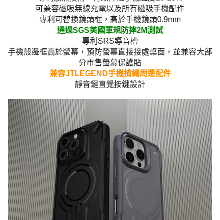
可兼容磁吸無線充電以及所有磁吸手機配件
專利可替換鏡頭框，高於手機鏡頭0.9mm
通過SGS美國軍規防摔2M測試
專利SRS導音槽
手機殼邊框高於螢幕，預防螢幕直接接處桌面，並兼容大部
分市售螢幕保護貼
兼容JTLEGEND手機揹繩周邊配件
靜音鍵直覺按鍵設計