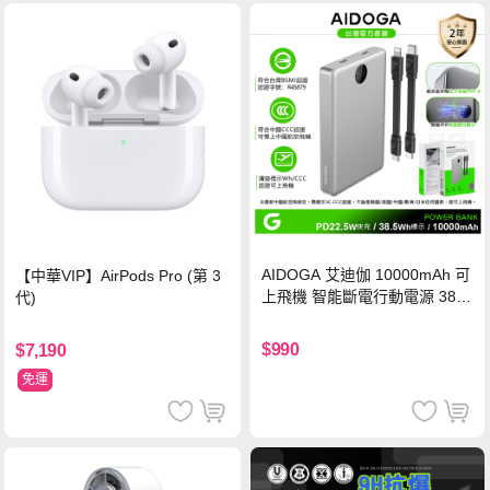
AIDOGA 艾迪伽 10000mAh 可
【中華VIP】AirPods Pro (第 3
上飛機 智能斷電行動電源 38.5
代)
Wh PD雙向快充充電線 鈦銀 台
灣BSMI/中國CCC/歐美CE/FCC
$990
$7,190
認證
免運