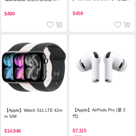
背蓋立架皮套 含筆槽(經典黑)
支援iPhone17/安卓/手機/平板
$459
$490
【Apple】AirPods Pro (第 3
【Apple】Watch S11 LTE 42m
代)
m S/M
$7,115
$14,946