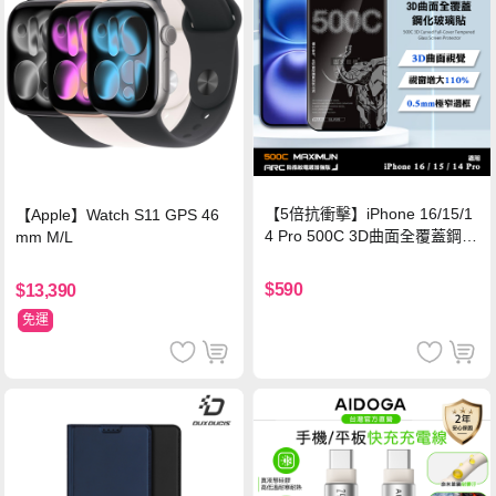
【5倍抗衝擊】iPhone 16/15/1
【Apple】Watch S11 GPS 46
4 Pro 500C 3D曲面全覆蓋鋼化
mm M/L
玻璃貼 0.5mm極窄邊框 防指紋
保護貼
$590
$13,390
免運