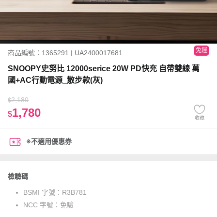
免運
商品編號：1365291 | UA2400017681
SNOOPY史努比 12000serice 20W PD快充 自帶雙線 萬
國+AC行動電源_散步款(灰)
2,180
$
1,780
$
收藏
※不適用優惠券
檢驗碼
BSMI 字號：
R3B781
NCC 字號：
免驗