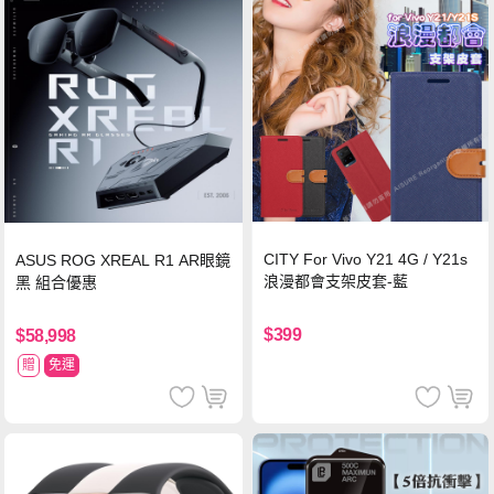
CITY For Vivo Y21 4G / Y21s
ASUS ROG XREAL R1 AR眼鏡
浪漫都會支架皮套-藍
黑 組合優惠
$399
$58,998
贈
免運