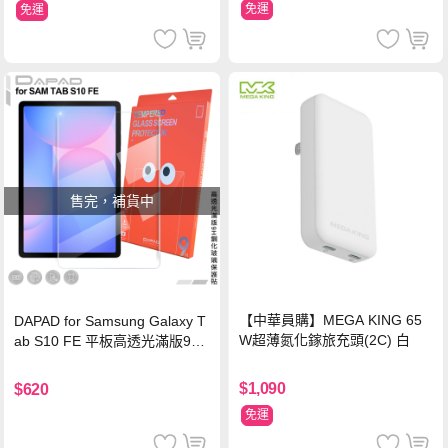
免運
免運
售完，補貨中
【中華員購】MEGA KING 65
DAPAD for Samsung Galaxy T
W超薄氮化鎵旅充頭(2C) 白
ab S10 FE 平板高透光滿版9H
鋼化玻璃保護貼
$1,090
$620
免運