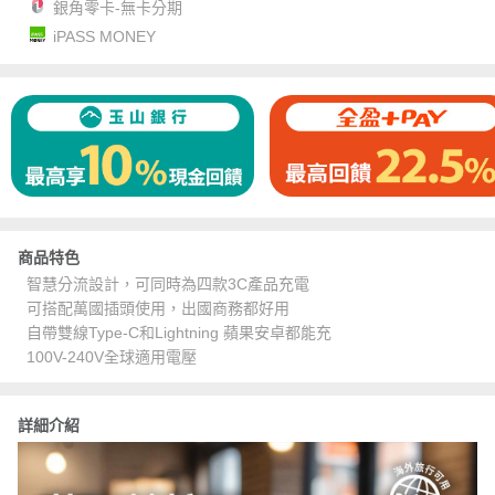
銀角零卡-無卡分期
iPASS MONEY
商品特色
智慧分流設計，可同時為四款3C產品充電
可搭配萬國插頭使用，出國商務都好用
自帶雙線Type-C和Lightning 蘋果安卓都能充
100V-240V全球適用電壓
詳細介紹