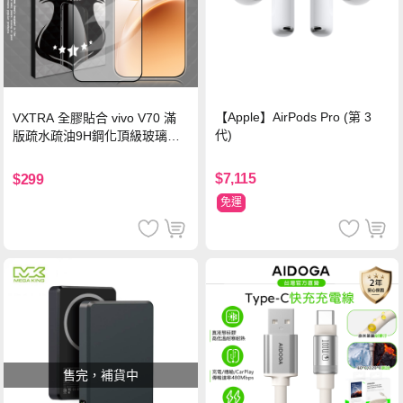
【Apple】AirPods Pro (第 3
VXTRA 全膠貼合 vivo V70 滿
代)
版疏水疏油9H鋼化頂級玻璃貼
保護貼(黑)
$7,115
$299
免運
售完，補貨中