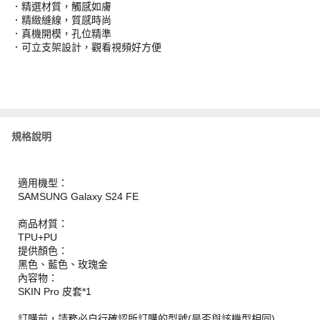
．精選材質，觸感如膚
．精緻縫線，質感時尚
．真機開模，孔位精準
．可立支架設計，觀看視頻好方便
規格說明
適用機型：
SAMSUNG Galaxy S24 FE
商品材質：
TPU+PU
提供顏色：
黑色、藍色、玫瑰金
內容物：
SKIN Pro 皮套*1
訂購前，請務必自行確認所訂購的型號(是否與該機型相同)