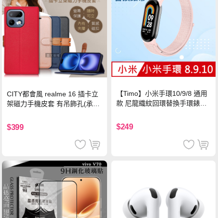
【Timo】小米手環10/9/8 通用
CITY都會風 realme 16 插卡立
款 尼龍織紋回環替換手環錶帶-
架磁力手機皮套 有吊飾孔(承諾
珍珠粉
黑)
$249
$399