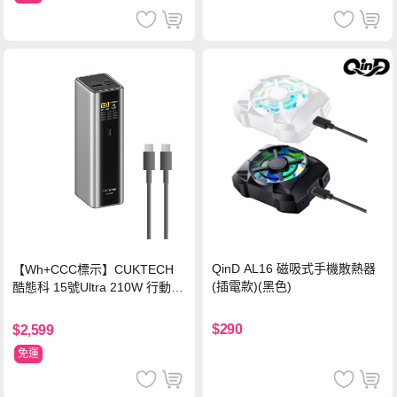
QinD AL16 磁吸式手機散熱器
【Wh+CCC標示】CUKTECH
(插電款)(黑色)
酷態科 15號Ultra 210W 行動電
源 20000mAh (PB200U) -灰色
$290
$2,599
免運