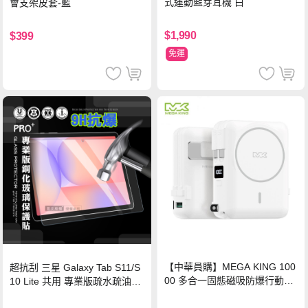
式運動藍芽耳機 白
會支架皮套-藍
$1,990
$399
免運
【中華員購】MEGA KING 100
超抗刮 三星 Galaxy Tab S11/S
00 多合一固態磁吸防爆行動電
10 Lite 共用 專業版疏水疏油9H
源 冰曜白
鋼化玻璃膜 平板玻璃貼