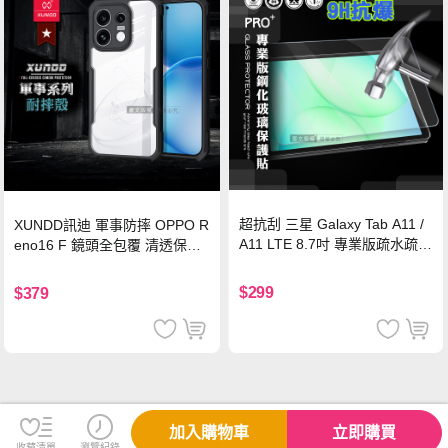
超抗刮 三星 Galaxy Tab A11 /
XUNDD訊迪 軍事防摔 OPPO R
A11 LTE 8.7吋 專業版疏水疏油
eno16 F 鏡頭全包覆 清透保護
9H鋼化玻璃膜 平板玻璃貼
殼 手機殼(夜幕黑)
$299
$379
加入購物車
立即購買
收藏清單
瀏覽紀錄