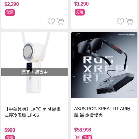
$1,290
$2,290
免運
免運
售完，補貨中
ASUS ROG XREAL R1 AR眼
【中華員購】LaPO mini 頸掛
鏡 黑 組合優惠
式製冷風扇 LF-06
$58,998
$990
贈
免運
免運