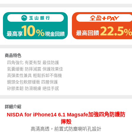
商品特色
四角強化 有菱有型 最佳防護
氣囊緩衝 防摔減震 保護效果佳
高彈柔性兼具 輕鬆拆卸不傷機
鏡頭全包軟膠緩衝 四層保護
矽膠柔韌 防滑親膚 絕佳手感
詳細介紹
NISDA for iPhone14 6.1 Magsafe加強四角防護防
摔殼
高清高透，前置式防塵喇叭孔設計