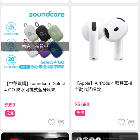
售完，補貨中
【Apple】AirPods 4 藍芽耳機
【中華員購】soundcore Select
主動式降噪款
4 GO 防水可攜式藍牙喇叭
$5,690
$990
免運
免運