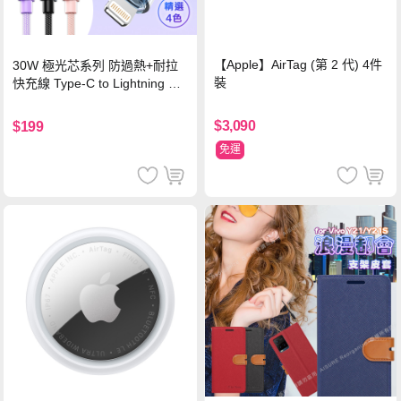
【Apple】AirTag (第 2 代) 4件
30W 極光芯系列 防過熱+耐拉
裝
快充線 Type-C to Lightning 傳
輸充電線(1.2M)黑色
$3,090
$199
免運