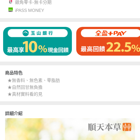
銀角零卡-無卡分期
iPASS MONEY
商品特色
★無香料、無色素、零脂肪
★自然回甘無負擔
★真材實料看的見
詳細介紹