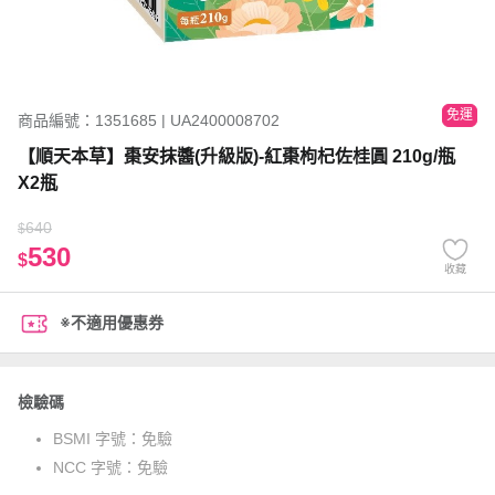
免運
商品編號：1351685 | UA2400008702
【順天本草】棗安抹醬(升級版)-紅棗枸杞佐桂圓 210g/瓶
X2瓶
640
$
530
$
收藏
※不適用優惠券
檢驗碼
BSMI 字號：
免驗
NCC 字號：
免驗