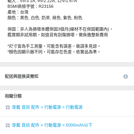
輸入：5V/3.1A, 9V/2.22A, 12V/1.67A
BSMI商檢字號：R23156
產地：台灣
顏色：黑色, 白色, 奶茶, 綠色, 紫色, 粉色
保固：非人為損壞本體保固3個月(線材不在保固範圍內)，
鑑賞期非試用期，如退貨有刮傷損壞，需負擔整新費用
*尺寸皆為手工測量，可能含有誤差，敬請多見諒。
*顏色因顯示器不同，可能存在色差，依實品為準。
配送與退換貨需知
相關分類
穿戴 音訊 配件
>
行動電源
>
行動電源
穿戴 音訊 配件
>
行動電源
>
5000mAh以下