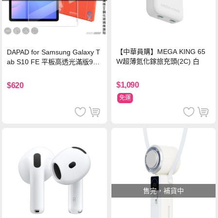
【中華員購】MEGA KING 65
DAPAD for Samsung Galaxy T
W超薄氮化鎵旅充頭(2C) 白
ab S10 FE 平板高透光滿版9H
鋼化玻璃保護貼
$1,090
$620
免運
售完，補貨中