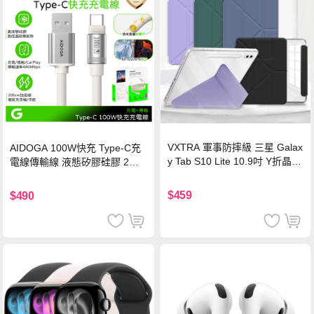
VXTRA 軍事防摔級 三星 Galax
AIDOGA 100W快充 Type-C充
y Tab S10 Lite 10.9吋 Y折晶透
電線傳輸線 液態矽膠硅膠 2M
背蓋立架皮套 含筆槽(經典黑)
支援iPhone17/安卓/手機/平板
$459
$490