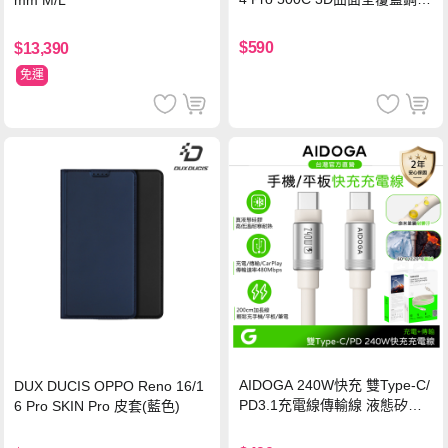
mm M/L
玻璃貼 0.5mm極窄邊框 防指紋
保護貼
$590
$13,390
免運
AIDOGA 240W快充 雙Type-C/
DUX DUCIS OPPO Reno 16/1
PD3.1充電線傳輸線 液態矽膠
6 Pro SKIN Pro 皮套(藍色)
硅膠 2M 支援iPhone17/安卓/手
機/平板/筆電