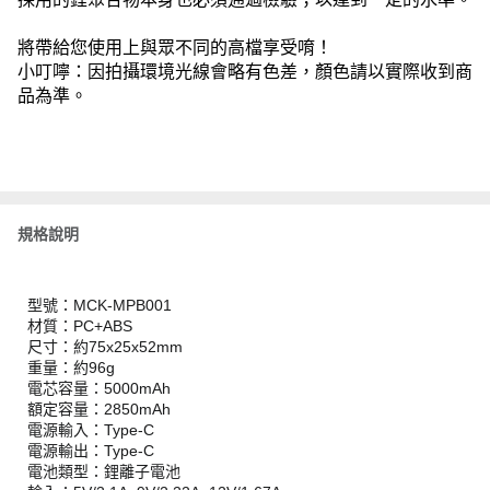
將帶給您使用上與眾不同的高檔享受唷！
小叮嚀：因拍攝環境光線會略有色差，顏色請以實際收到商
品為準。
規格說明
型號：MCK-MPB001
材質：PC+ABS
尺寸：約75x25x52mm
重量：約96g
電芯容量：5000mAh
額定容量：2850mAh
電源輸入：Type-C
電源輸出：Type-C
電池類型：鋰離子電池