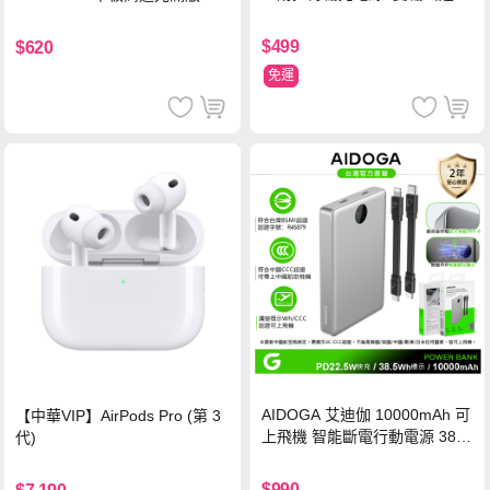
氮化鎵充電器
鋼化玻璃保護貼
$499
$620
免運
AIDOGA 艾迪伽 10000mAh 可
【中華VIP】AirPods Pro (第 3
上飛機 智能斷電行動電源 38.5
代)
Wh PD雙向快充充電線 鈦銀 台
灣BSMI/中國CCC/歐美CE/FCC
$990