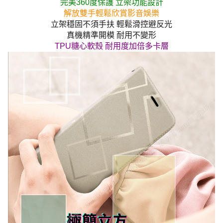
完美360度保護 立架功能設計
解放雙手輕鬆欣賞影音娛樂
立架穩固不須手扶 輕鬆滑控避反光
真機精準開模 耐用不變形
TPU糖心軟殼 耐用度加倍多卡層