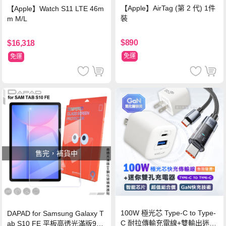
【Apple】AirTag (第 2 代) 1件
【Apple】Watch S11 LTE 46m
裝
m M/L
$890
$16,318
免運
免運
售完，補貨中
100W 極光芯 Type-C to Type-
DAPAD for Samsung Galaxy T
C 耐拉傳輸充電線+雙輸出迷你
ab S10 FE 平板高透光滿版9H