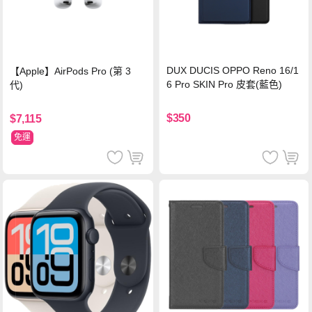
DUX DUCIS OPPO Reno 16/1
【Apple】AirPods Pro (第 3
6 Pro SKIN Pro 皮套(藍色)
代)
$350
$7,115
免運