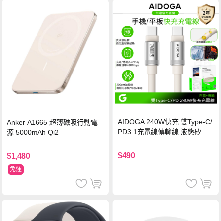
AIDOGA 240W快充 雙Type-C/
Anker A1665 超薄磁吸行動電
PD3.1充電線傳輸線 液態矽膠
源 5000mAh Qi2
硅膠 2M 支援iPhone17/安卓/手
機/平板/筆電
$490
$1,480
免運