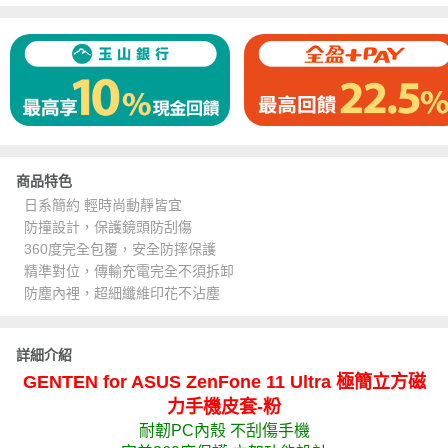
商品特色
日系簡約 輕時尚動靜皆宜
防撞設計，保護鏡頭防刮傷
360度完全包覆，安全防摔保護
精準對位，傳輸充電完全不須拆卸
防塵內裡，超細纖維印花不沾塵
詳細介紹
GENTEN for ASUS ZenFone 11 Ultra 極簡立方磁
力手機皮套-粉
耐韌PC內殼 不刮傷手機