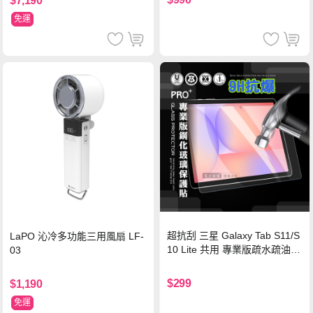
$7,190
認證
免運
超抗刮 三星 Galaxy Tab S11/S
LaPO 沁冷多功能三用風扇 LF-
10 Lite 共用 專業版疏水疏油9
03
H鋼化玻璃膜 平板玻璃貼
$299
$1,190
免運