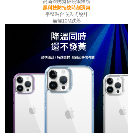
高清透明背板鏡頭保護
黑科技防指紋時刻清爽
平整貼合嵌入式設計
無懼10M跌落