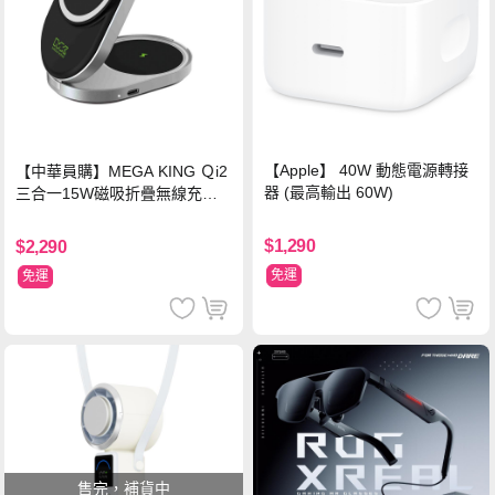
【Apple】 40W 動態電源轉接
【中華員購】MEGA KING Ｑi2
器 (最高輸出 60W)
三合一15W磁吸折疊無線充電
支架 黑
$1,290
$2,290
免運
免運
售完，補貨中