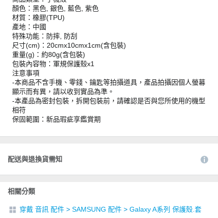
顏色：黑色, 銀色, 藍色, 紫色
材質：橡膠(TPU)
產地：中國
特殊功能：防摔, 防刮
尺寸(cm)：20cmx10cmx1cm(含包裝)
重量(g)：約80g(含包裝)
包裝內容物：軍規保護殼x1
注意事項
-本商品不含手機、零錢、鑰匙等拍攝道具，產品拍攝因個人螢幕
顯示而有異，請以收到實品為準。
-本產品為密封包裝，拆開包裝前，請確認是否與您所使用的機型
相符
保固範圍：新品瑕疵享鑑賞期
配送與退換貨需知
相關分類
穿戴 音訊 配件
>
SAMSUNG 配件
>
Galaxy A系列 保護殼.套