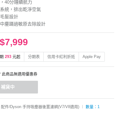
，40分鐘續航力
系統，排出乾淨空氣
毛髮設計
中塵蹣過敏原去除設計
$7,999
期
293
元起
分期表
信用卡紅利折抵
Apple Pay
* 此商品無適用優惠券
補貨中
配件/Dyson 手持吸塵器後置濾網(V7/V8適用)
︱
數量：1