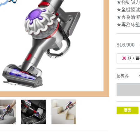
★強勁吸力
★全機過濾
★專為清潔
★專為床墊
$16,900
30
期，每
優惠券
贈品