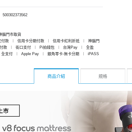
︱
500302373562
神腦門市取貨
次付款
︱
信用卡分期付款
︱
信用卡紅利折抵
︱
神腦門
y付款
︱
街口支付
︱
Pi拍錢包
︱
台灣Pay
︱
全盈
全支付
︱
Apple Pay
︱
銀角零卡-無卡分期
︱
iPASS
商品介紹
規格