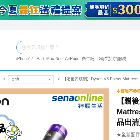
iPhone17
iPad
Mac Neo
AirPods
衛生紙
LG家電租賃服務
【贈後置濾網】Dyson V8 Focus Mattr
其他
本賣場不參與 
【贈後置
Matt
品出清
★全新配件