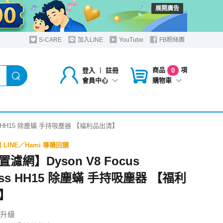
展開廣告
S-CARE
加入LINE
YouTube
FB粉絲團
商品
項
登入
︱
註冊
0
購物車
會員中心
ess HH15 除塵蟎 手持吸塵器 【福利品出清】
LINE／Hami 導購回饋
濾網】Dyson V8 Focus
ress HH15 除塵蟎 手持吸塵器 【福利
】
升級