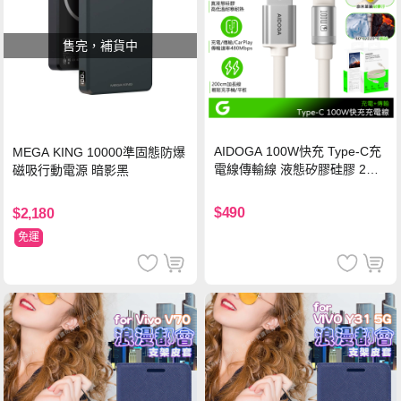
售完，補貨中
AIDOGA 100W快充 Type-C充
MEGA KING 10000準固態防爆
電線傳輸線 液態矽膠硅膠 2M
磁吸行動電源 暗影黑
支援iPhone17/安卓/手機/平板
$490
$2,180
免運