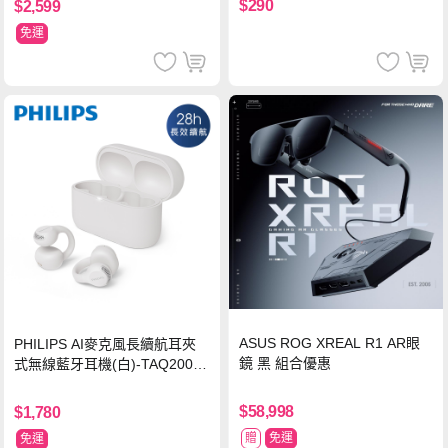
$290
$2,599
免運
ASUS ROG XREAL R1 AR眼
PHILIPS AI麥克風長續航耳夾
鏡 黑 組合優惠
式無線藍牙耳機(白)-TAQ2000
WT
$58,998
$1,780
贈
免運
免運