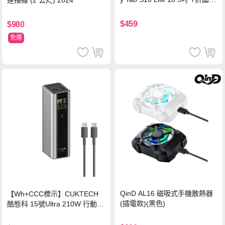
連接線 (2 公尺) 2024
背蓋立架皮套 含筆槽(經典黑)
$459
$980
免運
QinD AL16 磁吸式手機散熱器
【Wh+CCC標示】CUKTECH
(插電款)(黑色)
酷態科 15號Ultra 210W 行動電
源 20000mAh (PB200U) -灰色