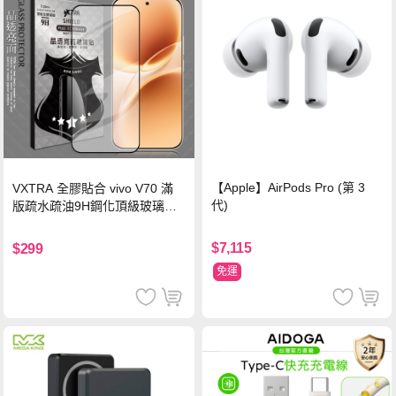
【Apple】AirPods Pro (第 3
VXTRA 全膠貼合 vivo V70 滿
代)
版疏水疏油9H鋼化頂級玻璃貼
保護貼(黑)
$7,115
$299
免運