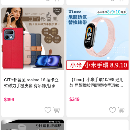
【Timo】小米手環10/9/8 通用
CITY都會風 realme 16 插卡立
款 尼龍織紋回環替換手環錶帶-
架磁力手機皮套 有吊飾孔(承諾
珍珠粉
黑)
$249
$399