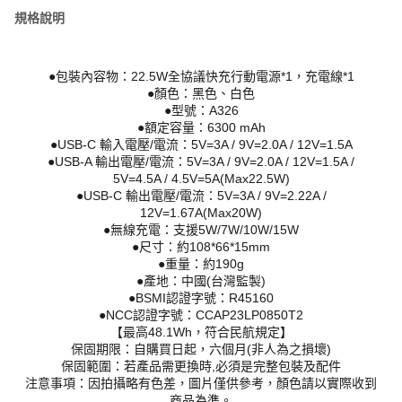
規格說明
●包裝內容物：22.5W全協議快充行動電源*1，充電線*1
●顏色：黑色、白色
●型號：A326
●額定容量：6300 mAh
●USB-C 輸入電壓/電流：5V=3A / 9V=2.0A / 12V=1.5A
●USB-A 輸出電壓/電流：5V=3A / 9V=2.0A / 12V=1.5A /
5V=4.5A / 4.5V=5A(Max22.5W)
●USB-C 輸出電壓/電流：5V=3A / 9V=2.22A /
12V=1.67A(Max20W)
●無線充電：支援5W/7W/10W/15W
●尺寸：約108*66*15mm
●重量：約190g
●產地：中國(台灣監製)
●BSMI認證字號：R45160
●NCC認證字號：CCAP23LP0850T2
【最高48.1Wh，符合民航規定】
保固期限：自購買日起，六個月(非人為之損壞)
保固範圍：若產品需更換時,必須是完整包裝及配件
注意事項：因拍攝略有色差，圖片僅供參考，顏色請以實際收到
商品為準。