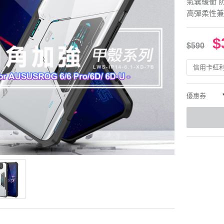
氣囊緩衝 
高彈柔性兼
$
$590
信用卡紅
優惠券