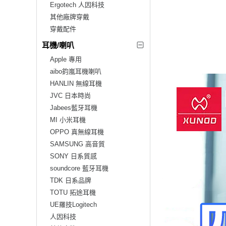
Ergotech 人因科技
其他廠牌穿戴
穿戴配件
耳機/喇叭
Apple 專用
aibo鈞嵐耳機喇叭
HANLIN 無線耳機
JVC 日本時尚
Jabees藍牙耳機
MI 小米耳機
OPPO 真無線耳機
SAMSUNG 高音質
SONY 日系質感
soundcore 藍牙耳機
TDK 日系品牌
TOTU 拓途耳機
UE羅技Logitech
人因科技