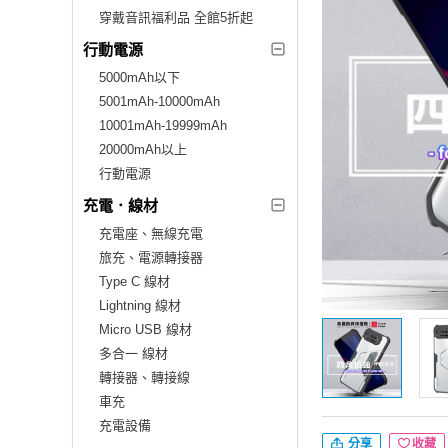
穿戴音訊福利品 全館5折起
行動電源
5000mAh以下
5001mAh-10000mAh
10001mAh-19999mAh
20000mAh以上
行動電源
充電．線材
充電座、無線充電
旅充、電源轉接器
Type C 線材
Lightning 線材
Micro USB 線材
多合一 線材
轉接器、轉接線
車充
充電設備
分享
收藏