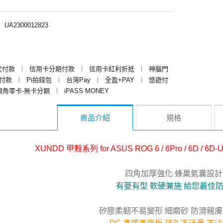
︱
UA2300012823
次付款
︱
信用卡分期付款
︱
信用卡紅利折抵
︱
神腦門
y付款
︱
Pi拍錢包
︱
台灣Pay
︱
全盈+PAY
︱
悠遊付
銀角零卡-無卡分期
︱
iPASS MONEY
商品介紹
規格
XUNDD 甲殼系列 for ASUS ROG 6 / 6Pro / 6D
四角加厚強化 蜂巢氣囊設計
有菱有型 軟硬兼施 給您最佳
矽膠柔韌不易變形 細磨砂 防滑親膚