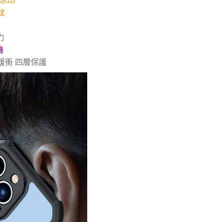
沾水印
紋
力
機
緩衝 四層保護