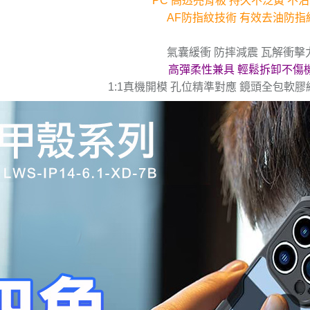
PC 高透亮背板 持久不泛黃 不
AF防指紋技術 有效去油防指
氣囊緩衝 防摔減震 瓦解衝擊
高彈柔性兼具 輕鬆拆卸不傷
1:1真機開模 孔位精準對應 鏡頭全包軟膠