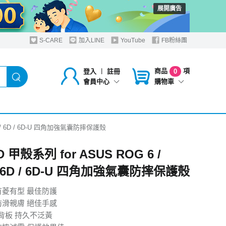
展開廣告
S-CARE
加入LINE
YouTube
FB粉絲團
商品
項
登入
︱
註冊
0
購物車
會員中心
ro / 6D / 6D-U 四角加強氣囊防摔保護殼
 甲殼系列 for ASUS ROG 6 /
 / 6D / 6D-U 四角加強氣囊防摔保護殼
有菱有型 最佳防護
防滑親膚 絕佳手感
亮背板 持久不泛黃