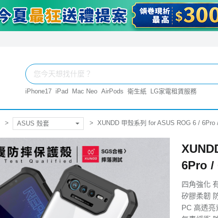
iPhone17
iPad
Mac Neo
AirPods
衛生紙
LG家電租賃服務
XUNDD 甲殼系列 for ASUS ROG 6 / 6P
ASUS 殼套
XUNDD
6Pro
四角強化 
矽膠柔韌 
PC 高透