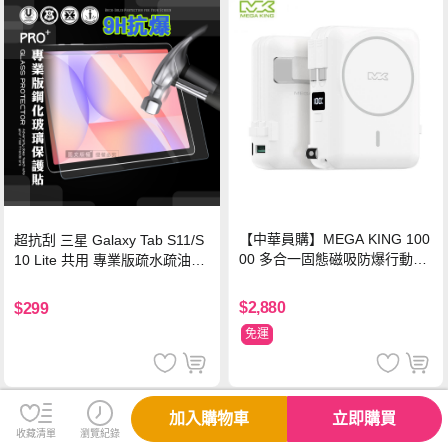
【中華員購】MEGA KING 100
超抗刮 三星 Galaxy Tab S11/S
00 多合一固態磁吸防爆行動電
10 Lite 共用 專業版疏水疏油9H
源 冰曜白
鋼化玻璃膜 平板玻璃貼
$2,880
$299
免運
加入購物車
立即購買
收藏清單
瀏覽紀錄