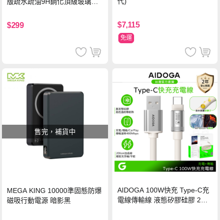
代)
版疏水疏油9H鋼化頂級玻璃貼
保護貼(黑)
$7,115
$299
免運
售完，補貨中
AIDOGA 100W快充 Type-C充
MEGA KING 10000準固態防爆
電線傳輸線 液態矽膠硅膠 2M
磁吸行動電源 暗影黑
支援iPhone17/安卓/手機/平板