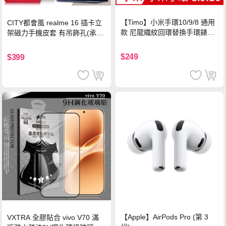
【Timo】小米手環10/9/8 通用
CITY都會風 realme 16 插卡立
款 尼龍織紋回環替換手環錶帶-
架磁力手機皮套 有吊飾孔(承諾
珍珠粉
黑)
$249
$399
【Apple】AirPods Pro (第 3
VXTRA 全膠貼合 vivo V70 滿