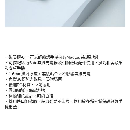
．磁吸環Air，可以輕鬆讓手機擁有MagSafe磁吸功能
．可搭配MagSafe無線充電器及相關磁吸配件使用，廣泛相容蘋果
和安卓手機
．1.6mm纖薄厚度，無感貼合，不影響無線充電
．內置36顆強力磁鐵，吸附穩固
．優選PC材質，堅韌耐用
．圓潤細膩，觸感舒適
．極簡純色設計，時尚百搭
．採用進口泡棉膠，粘力強勁不留痕，適用於多種材質保護殼與手
機後蓋