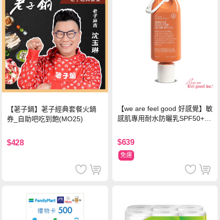
【we are feel good 好感覺】敏
【荖子鍋】荖子經典套餐火鍋
感肌專用耐水防曬乳SPF50+ 7
券_自助吧吃到飽(MO25)
5ml/瓶 X1瓶
$639
$428
免運