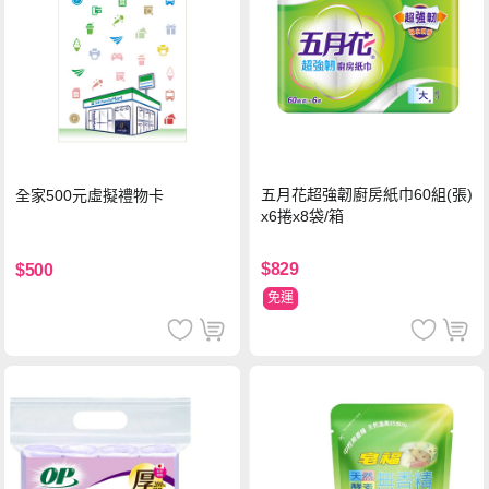
五月花超強韌廚房紙巾60組(張)
全家500元虛擬禮物卡
x6捲x8袋/箱
$829
$500
免運