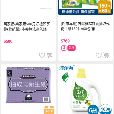
(門市專用)倍潔雅超質感抽取式
萬家福/樂家康500元好禮即享
衛生紙150抽x60包/箱
券(餘額型)(本券無法存入錢包
中使用)
$769
$500
券
免運