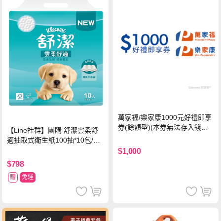
萬家福/樂家康1000元好禮即享
券(餘額型)(本券無法存入錢包
【Line社群】團購 舒潔雲柔舒
中使用)
適抽取式衛生紙100抽*10包/6
串*箱
$1,000
$798
贈
免運