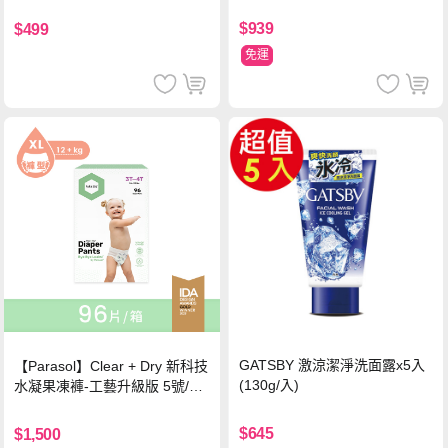
證四季春茶)
$939
$499
免運
GATSBY 激涼潔淨洗面露x5入
【Parasol】Clear + Dry 新科技
(130g/入)
水凝果凍褲-工藝升級版 5號/XL
超值禮盒組 (96片)
$645
$1,500