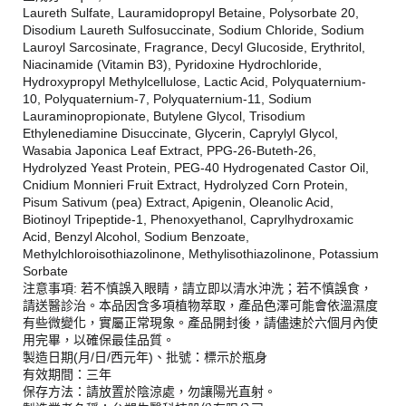
Laureth Sulfate, Lauramidopropyl Betaine, Polysorbate 20,
Disodium Laureth Sulfosuccinate, Sodium Chloride, Sodium
Lauroyl Sarcosinate, Fragrance, Decyl Glucoside, Erythritol,
Niacinamide (Vitamin B3), Pyridoxine Hydrochloride,
Hydroxypropyl Methylcellulose, Lactic Acid, Polyquaternium-
10, Polyquaternium-7, Polyquaternium-11, Sodium
Lauraminopropionate, Butylene Glycol, Trisodium
Ethylenediamine Disuccinate, Glycerin, Caprylyl Glycol,
Wasabia Japonica Leaf Extract, PPG-26-Buteth-26,
Hydrolyzed Yeast Protein, PEG-40 Hydrogenated Castor Oil,
Cnidium Monnieri Fruit Extract, Hydrolyzed Corn Protein,
Pisum Sativum (pea) Extract, Apigenin, Oleanolic Acid,
Biotinoyl Tripeptide-1, Phenoxyethanol, Caprylhydroxamic
Acid, Benzyl Alcohol, Sodium Benzoate,
Methylchloroisothiazolinone, Methylisothiazolinone, Potassium
Sorbate
注意事項: 若不慎誤入眼睛，請立即以清水沖洗；若不慎誤食，
請送醫診治。本品因含多項植物萃取，產品色澤可能會依溫濕度
有些微變化，實屬正常現象。產品開封後，請儘速於六個月內使
用完畢，以確保最佳品質。
製造日期(月/日/西元年)、批號：標示於瓶身
有效期間：三年
保存方法：請放置於陰涼處，勿讓陽光直射。