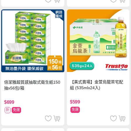
【美式賣場】金萱烏龍茶宅配
倍潔雅超質感抽取式衛生紙150
組 (535mlx24入)
抽x56包/箱
$599
$699
免運
折
免運