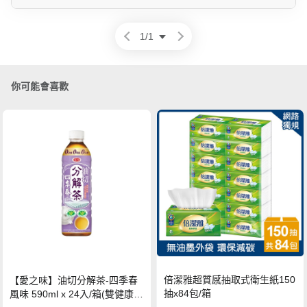
1
/
1
你可能會喜歡
倍潔雅超質感抽取式衛生紙150
【愛之味】油切分解茶-四季春
抽x84包/箱
風味 590ml x 24入/箱(雙健康認