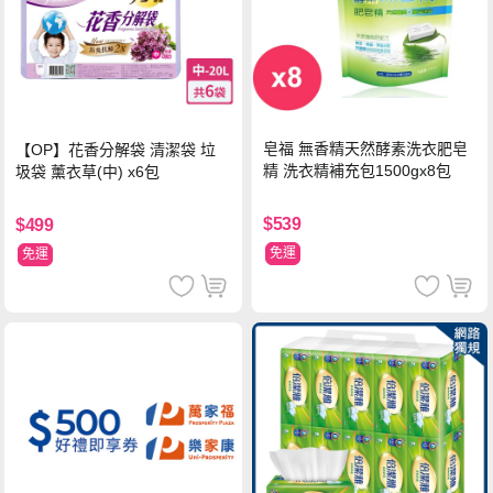
皂福 無香精天然酵素洗衣肥皂
【OP】花香分解袋 清潔袋 垃
精 洗衣精補充包1500gx8包
圾袋 薰衣草(中) x6包
$539
$499
免運
免運