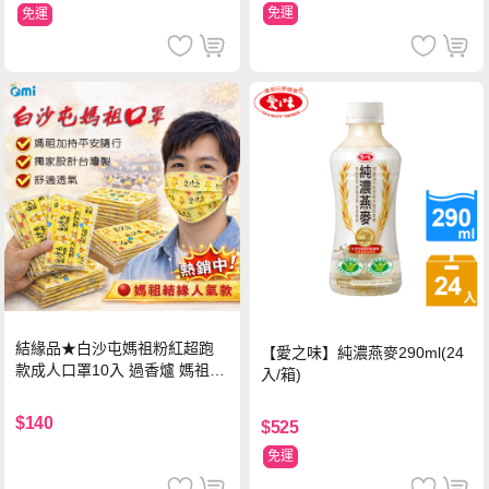
免運
免運
結緣品★白沙屯媽祖粉紅超跑
【愛之味】純濃燕麥290ml(24
款成人口罩10入 過香爐 媽祖加
入/箱)
持
$140
$525
免運