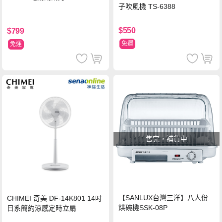
子吹風機 TS-6388
$550
$799
免運
免運
售完，補貨中
【SANLUX台灣三洋】八人份
CHIMEI 奇美 DF-14K801 14吋
烘碗機SSK-08P
日系簡約涼感定時立扇