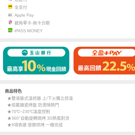
全支付
Apple Pay
銀角零卡-無卡分期
iPASS MONEY
商品特色
★雙液脹式溫控器 上/下火獨立控溫
★搭載搪瓷烤盤 防燙隔熱門
★70℃~230℃溫度控制
★360°自動旋轉燒烤 3D熱風對流
★9項食譜 發酵烘烤 一機完成