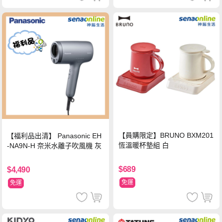
【員購限定】BRUNO BXM201
【福利品出清】 Panasonic EH
恆溫暖杯墊組 白
-NA9N-H 奈米水離子吹風機 灰
$689
$4,490
免運
免運