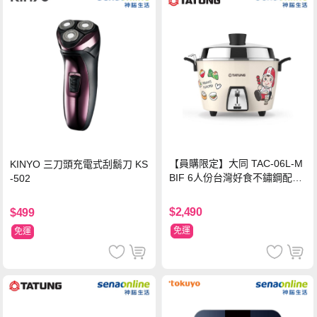
【員購限定】大同 TAC-06L-M
KINYO 三刀頭充電式刮鬍刀 KS
BIF 6人份台灣好食不鏽鋼配件
-502
電鍋
$2,490
$499
免運
免運