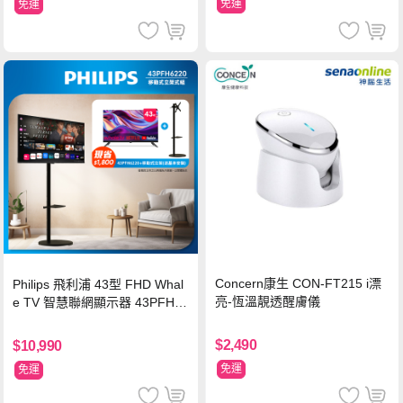
免運
免運
Concern康生 CON-FT215 i漂
Philips 飛利浦 43型 FHD Whal
亮-恆溫靚透醒膚儀
e TV 智慧聯網顯示器 43PFH6
220 ★立架組合(含立架安裝)
$2,490
$10,990
免運
免運