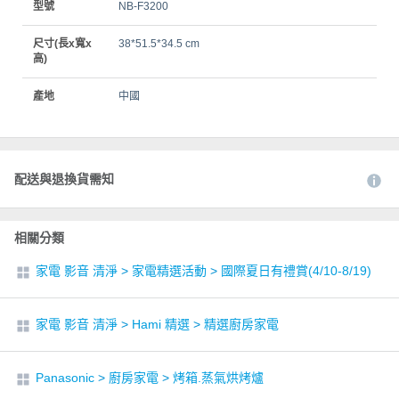
型號
NB-F3200
尺寸(長x寬x
38*51.5*34.5 cm
高)
產地
中國
配送與退換貨需知
相關分類
家電 影音 清淨
>
家電精選活動
>
國際夏日有禮賞(4/10-8/19)
家電 影音 清淨
>
Hami 精選
>
精選廚房家電
Panasonic
>
廚房家電
>
烤箱.蒸氣烘烤爐