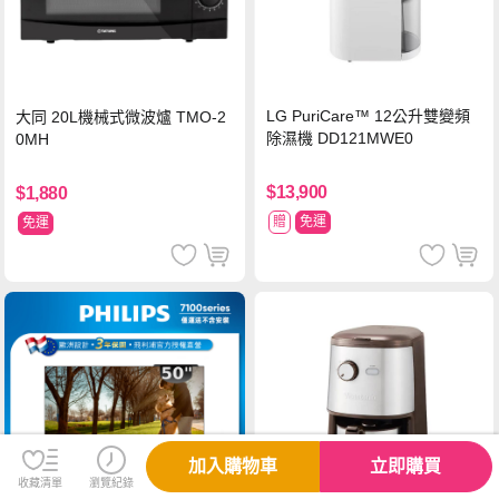
LG PuriCare™ 12公升雙變頻
大同 20L機械式微波爐 TMO-2
除濕機 DD121MWE0
0MH
$13,900
$1,880
贈
免運
免運
加入購物車
立即購買
收藏清單
瀏覽紀錄