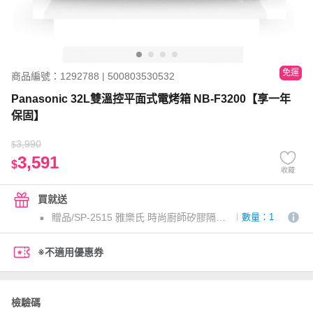
免運
商品編號：1292788 | 500803530532
Panasonic 32L雙溫控平面式電烤箱 NB-F3200【享一年
保固】
3,990
$
3,591
$
收藏
買就送
贈品/SP-2515 雅樂氏 時尚廚師矽膠隔熱組
數量：1
※不適用優惠券
檢驗碼