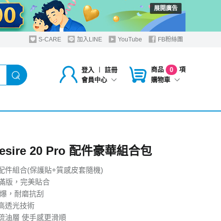
展開廣告
S-CARE
加入LINE
YouTube
FB粉絲團
商品
項
登入
︱
註冊
0
購物車
會員中心
Desire 20 Pro 配件豪華組合包
配件組合(保護貼+質感皮套隨機)
曲面滿版，完美貼合
防爆，耐磨抗刮
高透光技術
疏油層 使手感更滑順