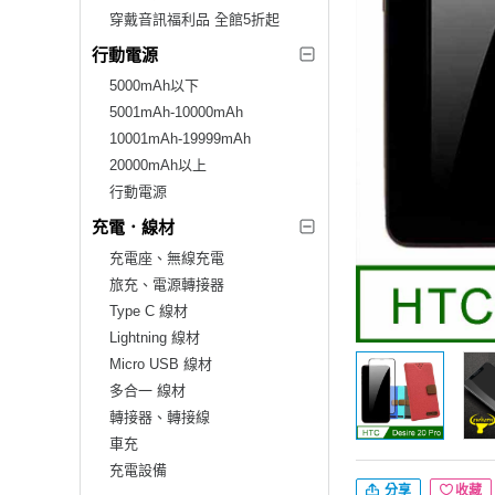
穿戴音訊福利品 全館5折起
行動電源
5000mAh以下
5001mAh-10000mAh
10001mAh-19999mAh
20000mAh以上
行動電源
充電．線材
充電座、無線充電
旅充、電源轉接器
Type C 線材
Lightning 線材
Micro USB 線材
多合一 線材
轉接器、轉接線
車充
充電設備
分享
收藏