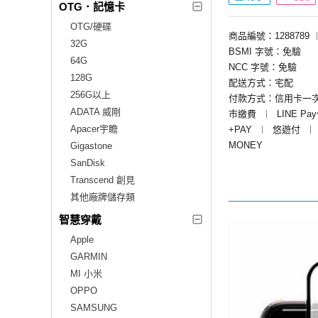
OTG．記憶卡
OTG/硬碟
商品編號：1288789
32G
BSMI 字號：免驗
64G
NCC 字號：免驗
128G
配送方式：宅配
256G以上
付款方式：信用卡一
ADATA 威剛
市繳費
︱
LINE Pa
Apacer宇瞻
+PAY
︱
悠遊付
︱
MONEY
Gigastone
SanDisk
Transcend 創見
其他廠牌儲存類
智慧穿戴
Apple
GARMIN
MI 小米
OPPO
SAMSUNG