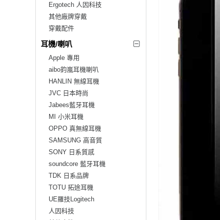
Ergotech 人因科技
其他廠牌穿戴
穿戴配件
耳機/喇叭
Apple 專用
aibo鈞嵐耳機喇叭
HANLIN 無線耳機
JVC 日本時尚
Jabees藍牙耳機
MI 小米耳機
OPPO 真無線耳機
SAMSUNG 高音質
SONY 日系質感
soundcore 藍牙耳機
TDK 日系品牌
TOTU 拓途耳機
UE羅技Logitech
人因科技