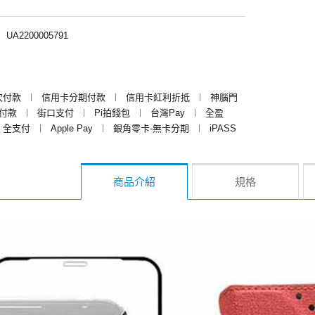
︱
UA2200005791
次付款
︱
信用卡分期付款
︱
信用卡紅利折抵
︱
神腦門
y付款
︱
街口支付
︱
Pi拍錢包
︱
台灣Pay
︱
全盈
全支付
︱
Apple Pay
︱
銀角零卡-無卡分期
︱
iPASS
商品介紹
規格