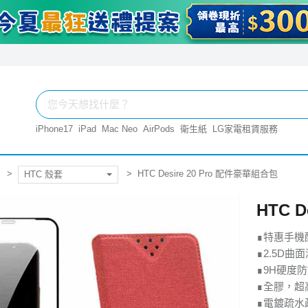
iPhone17
iPad
Mac Neo
AirPods
衛生紙
LG家電租賃服務
HTC Desire 20 Pro 配件豪華組合包
HTC 殼套
HTC 
∎特惠手機
∎2.5D
∎9H硬度
∎全膠，超
∎電鍍疏水