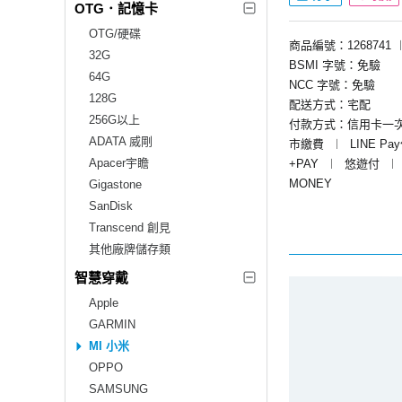
OTG．記憶卡
OTG/硬碟
商品編號：1268741
32G
BSMI 字號：免驗
64G
NCC 字號：免驗
128G
配送方式：宅配
256G以上
付款方式：信用卡一
ADATA 威剛
市繳費
︱
LINE Pa
Apacer宇瞻
+PAY
︱
悠遊付
︱
MONEY
Gigastone
SanDisk
Transcend 創見
其他廠牌儲存類
智慧穿戴
Apple
GARMIN
MI 小米
OPPO
SAMSUNG