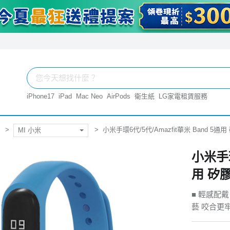
iPhone17
iPad
Mac Neo
AirPods
衛生紙
LG家電租賃服務
小米手環6代/5代/Amazfit華米 Band 
MI 小米
小米手環
用 矽
■ 輕感配戴
藝 咬合更牢