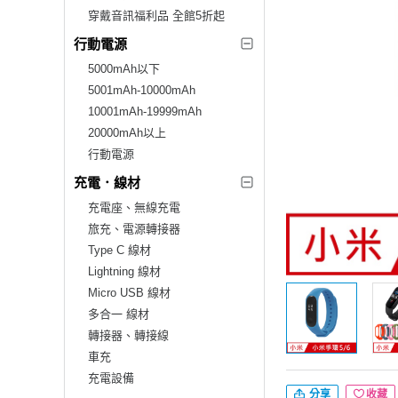
穿戴音訊福利品 全館5折起
行動電源
5000mAh以下
5001mAh-10000mAh
10001mAh-19999mAh
20000mAh以上
行動電源
充電．線材
充電座、無線充電
旅充、電源轉接器
Type C 線材
Lightning 線材
Micro USB 線材
多合一 線材
轉接器、轉接線
車充
充電設備
分享
收藏