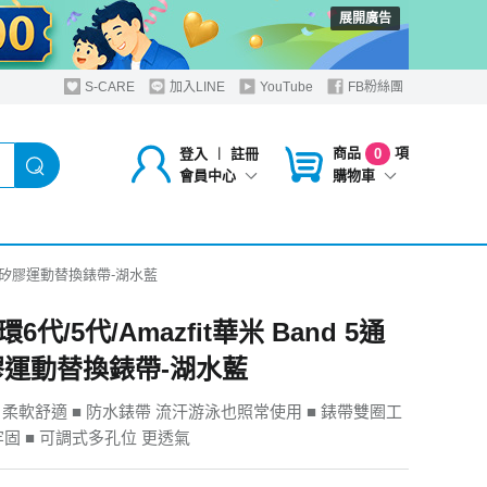
展開廣告
S-CARE
加入LINE
YouTube
FB粉絲團
商品
項
登入
︱
註冊
0
購物車
會員中心
5通用 矽膠運動替換錶帶-湖水藍
6代/5代/Amazfit華米 Band 5通
膠運動替換錶帶-湖水藍
 柔軟舒適 ■ 防水錶帶 流汗游泳也照常使用 ■ 錶帶雙圈工
固 ■ 可調式多孔位 更透氣