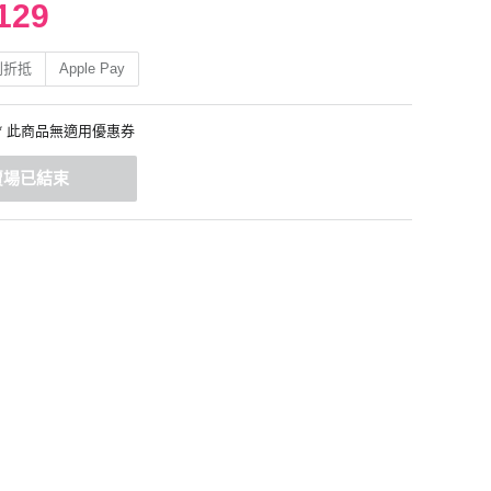
129
利折抵
Apple Pay
* 此商品無適用優惠券
賣場已結束