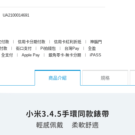
︱
UA2100014691
次付款
︱
信用卡分期付款
︱
信用卡紅利折抵
︱
神腦門
y付款
︱
街口支付
︱
Pi拍錢包
︱
台灣Pay
︱
全盈
全支付
︱
Apple Pay
︱
銀角零卡-無卡分期
︱
iPASS
商品介紹
規格