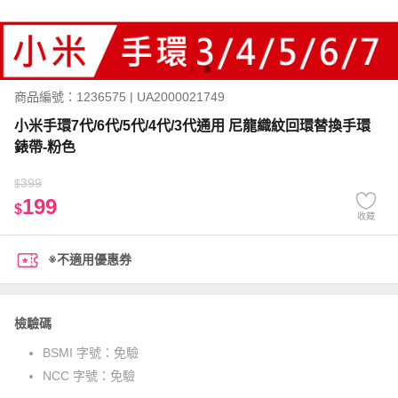
商品編號：1236575 | UA2000021749
小米手環7代/6代/5代/4代/3代通用 尼龍織紋回環替換手環
錶帶-粉色
399
$
199
$
收藏
※不適用優惠券
檢驗碼
BSMI 字號：
免驗
NCC 字號：
免驗