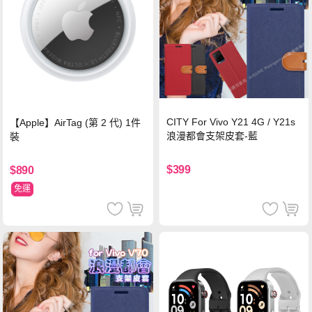
CITY For Vivo Y21 4G / Y21s
【Apple】AirTag (第 2 代) 1件
浪漫都會支架皮套-藍
裝
$399
$890
免運