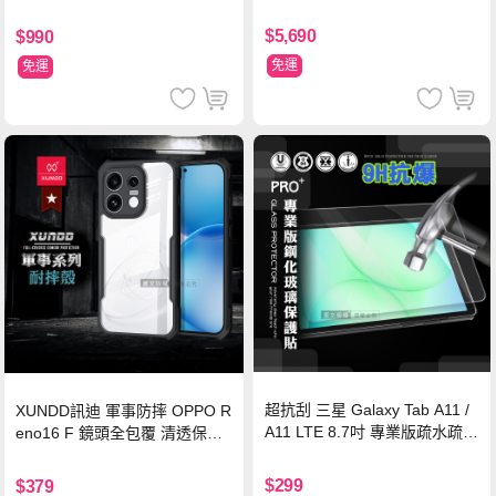
$5,690
$990
免運
免運
超抗刮 三星 Galaxy Tab A11 /
XUNDD訊迪 軍事防摔 OPPO R
A11 LTE 8.7吋 專業版疏水疏油
eno16 F 鏡頭全包覆 清透保護
9H鋼化玻璃膜 平板玻璃貼
殼 手機殼(夜幕黑)
$299
$379