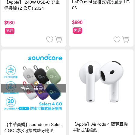
LaPO mini 頸掛式製冷風扇 LF-
【Apple】 240W USB-C 充電
06
連接線 (2 公尺) 2024
$990
$980
免運
免運
售完，補貨中
【Apple】AirPods 4 藍芽耳機
【中華員購】soundcore Select
主動式降噪款
4 GO 防水可攜式藍牙喇叭