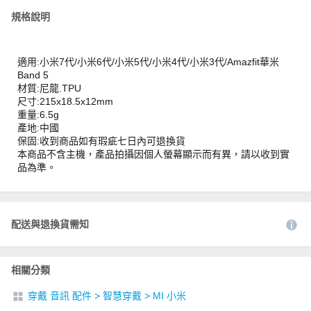
規格說明
適用:小米7代/小米6代/小米5代/小米4代/小米3代/Amazfit華米
Band 5
材質:尼龍.TPU
尺寸:215x18.5x12mm
重量:6.5g
產地:中國
保固:收到商品如有瑕疵七日內可退換貨
本商品不含主機，產品拍攝因個人螢幕顯示而有異，請以收到實
品為準。
配送與退換貨需知
相關分類
穿戴 音訊 配件
>
智慧穿戴
>
MI 小米