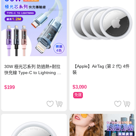
【Apple】AirTag (第 2 代) 4件
30W 極光芯系列 防過熱+耐拉
裝
快充線 Type-C to Lightning 傳
輸充電線(1.2M)黑色
$3,090
$199
免運