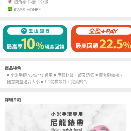
銀角零卡-無卡分期
iPASS MONEY
商品特色
■ 小米手環7/6/5/4/3 通用 ■ 尼龍材質，輕又透氣 ■ 魔鬼氈錶帶，
隨意調整適合大小 ■ 1:1開模設計，完美貼合
詳細介紹