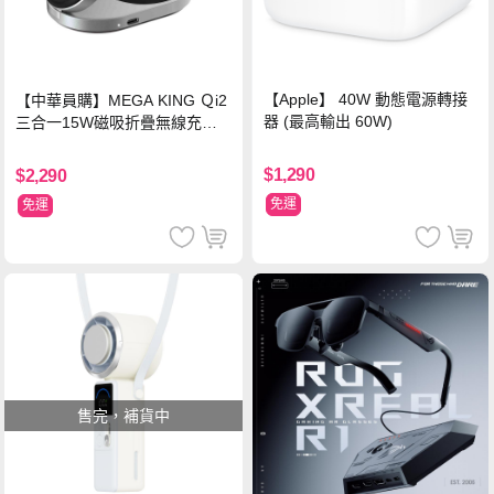
【Apple】 40W 動態電源轉接
【中華員購】MEGA KING Ｑi2
器 (最高輸出 60W)
三合一15W磁吸折疊無線充電
支架 黑
$1,290
$2,290
免運
免運
售完，補貨中