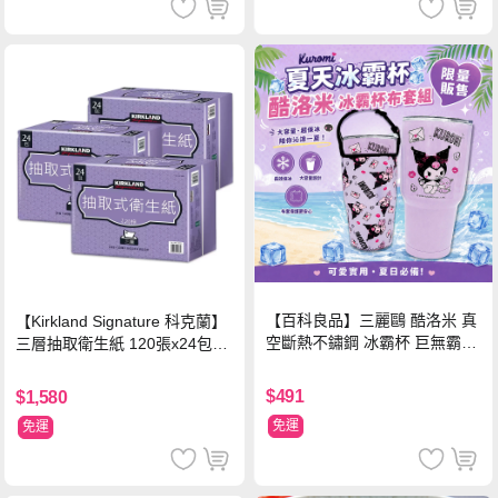
【百科良品】三麗鷗 酷洛米 真
【Kirkland Signature 科克蘭】
空斷熱不鏽鋼 冰霸杯 巨無霸鋼
三層抽取衛生紙 120張x24包x3
杯 保冰保溫飲料杯 隨行杯 900
串/箱
ml-信封款(贈手提杯套)
$491
$1,580
免運
免運