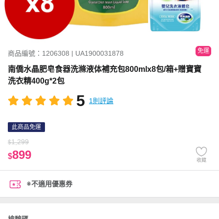
免運
商品編號：1206308 | UA1900031878
南僑水晶肥皂食器洗滌液体補充包800mlx8包/箱+贈寶寶
洗衣精400g*2包
5
1則評論
此商品免運
1,299
$
899
$
收藏
※不適用優惠券