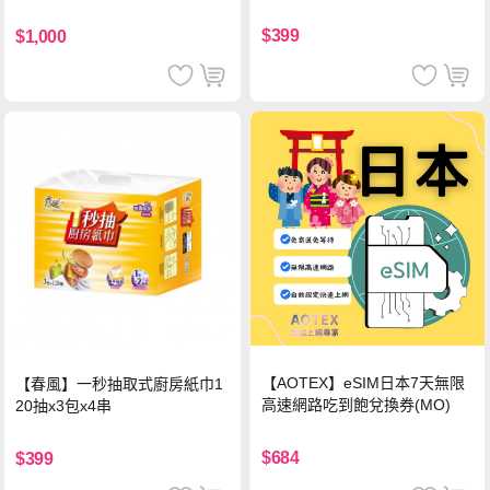
中使用)
$399
$1,000
【AOTEX】eSIM日本7天無限
【春風】一秒抽取式廚房紙巾1
高速網路吃到飽兌換券(MO)
20抽x3包x4串
$684
$399