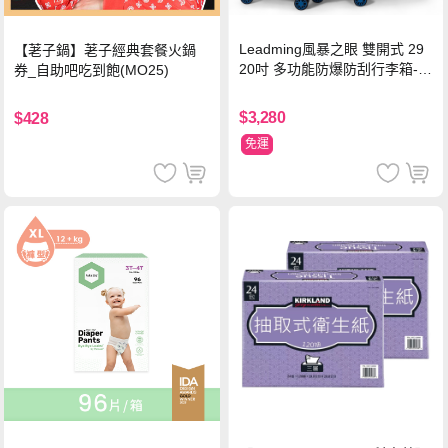
Leadming風暴之眼 雙開式 29
【荖子鍋】荖子經典套餐火鍋
20吋 多功能防爆防刮行李箱-海
券_自助吧吃到飽(MO25)
軍藍
$3,280
$428
免運