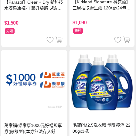
【Kirkland Signature 科克蘭】
【Parasol】Clear + Dry 新科技
三層抽取衛生紙 120張x24包x2
水凝果凍褲-工藝升級版 5號/XL
串
超值禮盒組 (96片)
$1,090
$1,500
免運
免運
毛寶PM2.5洗衣精 制臭極淨 22
萬家福/樂家康1000元好禮即享
00gx3瓶
券(餘額型)(本券無法存入錢包