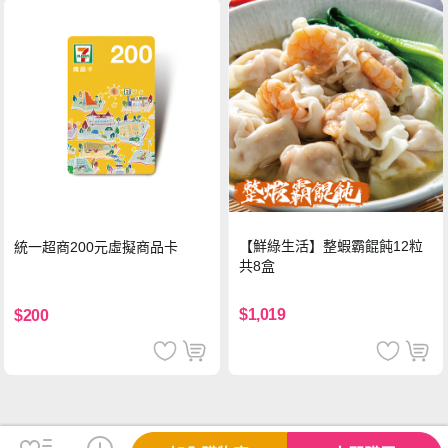
【鮮綠生活】整蝦霸餛飩12粒
統一超商200元虛擬商品卡
共8盒
$1,019
$200