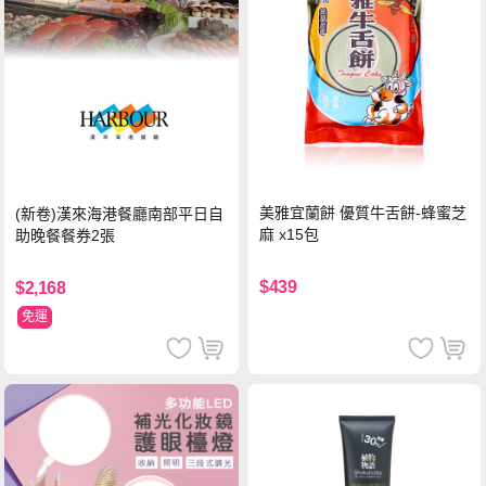
美雅宜蘭餅 優質牛舌餅-蜂蜜芝
(新卷)漢來海港餐廳南部平日自
麻 x15包
助晚餐餐券2張
$439
$2,168
免運