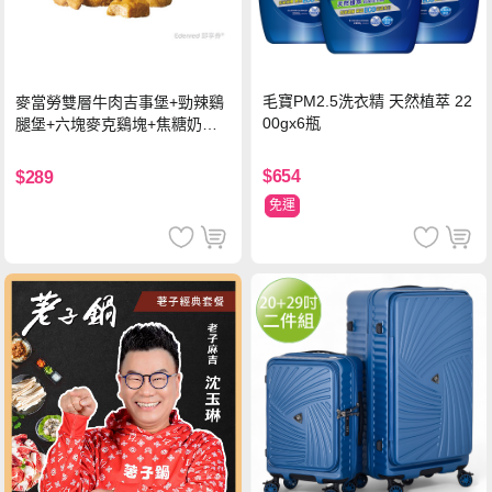
毛寶PM2.5洗衣精 天然植萃 22
麥當勞雙層牛肉吉事堡+勁辣鷄
00gx6瓶
腿堡+六塊麥克鷄塊+焦糖奶茶
(冰)*2 好禮即享券
$654
$289
免運