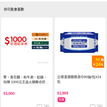
你可能會喜歡
立得清酒精擦濕巾90抽/包X24
聚、青花驕、和牛涮、尬鍋、
包
向辣 1000元王品火鍋聯合好禮
即享券(一次抵用型)
$1,899
$1,000
免運