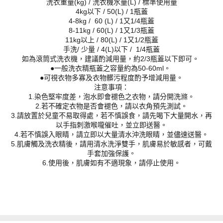
洗衣重量(kg) / 洗衣機水量(L) / 標準使用量
4kg以下 / 50(L) / 1瓶蓋
4-8kg / 60 (L) / 1又1/4瓶蓋
8-11kg / 60(L) / 1又1/3瓶蓋
11kg以上 / 80(L) / 1又1/2瓶蓋
手洗/ 少量 / 4(L)以下 / 1/4瓶蓋
如為滾筒式洗衣機，建議酌減用量，約2/3瓶蓋以下即可。
●一般洗衣精瓶蓋之容量約為50-60ml。
●可視衣物多寡及衣物髒污程度酌予增減用量。
注意事項：
1.染色堅牢度差，泡水即會褪色之衣物，請分開洗滌。
2.若不確定衣物是否會褪色，請以衣角預先測試。
3.請放置於兒童不易取得處，若不慎誤食，請先喝下大量開水，再
以手指刺激喉嚨催吐，並立即送醫。
4.若不慎誤入眼睛，請立即以大量清水沖洗眼睛，並儘速送醫。
5.肌膚觸及洗衣精後，請用清水洗淨雙手，肌膚易於敏感者，可戴
手套加強保護。
6.使用後，肌膚如有不適現象，請停止使用。