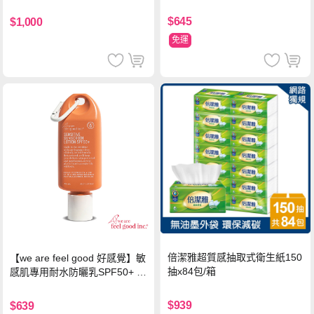
$645
$1,000
免運
倍潔雅超質感抽取式衛生紙150
【we are feel good 好感覺】敏
抽x84包/箱
感肌專用耐水防曬乳SPF50+ 7
5ml/瓶 X1瓶
$939
$639