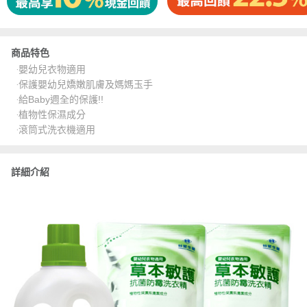
商品特色
‧嬰幼兒衣物適用
‧保護嬰幼兒嬌嫩肌膚及媽媽玉手
‧給Baby週全的保護!!
‧植物性保濕成分
‧滾筒式洗衣機適用
詳細介紹