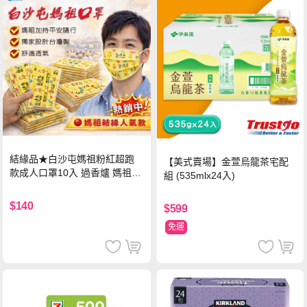
結緣品★白沙屯媽祖粉紅超跑
【美式賣場】金萱烏龍茶宅配
款成人口罩10入 過香爐 媽祖加
組 (535mlx24入)
持
$140
$599
免運