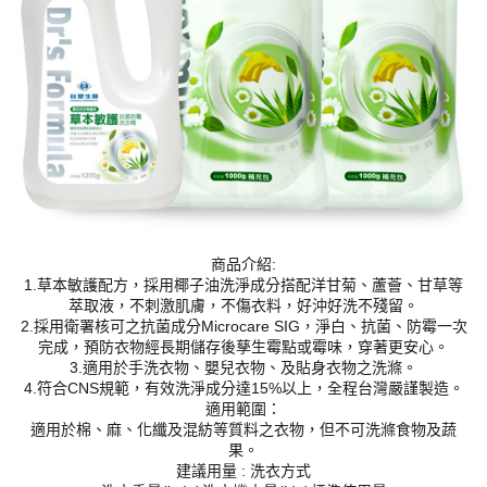
商品介紹:
1.草本敏護配方，採用椰子油洗淨成分搭配洋甘菊、蘆薈、甘草等
萃取液，不刺激肌膚，不傷衣料，好沖好洗不殘留。
2.採用衛署核可之抗菌成分Microcare SIG，淨白、抗菌、防霉一次
完成，預防衣物經長期儲存後孳生霉點或霉味，穿著更安心。
3.適用於手洗衣物、嬰兒衣物、及貼身衣物之洗滌。
4.符合CNS規範，有效洗淨成分達15%以上，全程台灣嚴謹製造。
適用範圍：
適用於棉、麻、化纖及混紡等質料之衣物，但不可洗滌食物及蔬
果。
建議用量 : 洗衣方式