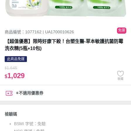
免運
商品編號：1077162 | UA1700010626
【超值優惠】限時好康下殺！台塑生醫-草本敏護抗菌防霉
洗衣精(5瓶+10包)
此商品免運
1,645
$
1,029
$
收藏
※不適用優惠券
檢驗碼
BSMI 字號：
免驗