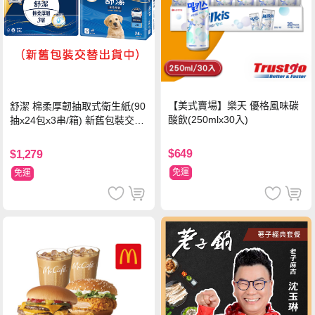
【美式賣場】樂天 優格風味碳
舒潔 棉柔厚韌抽取式衛生紙(90
酸飲(250mlx30入)
抽x24包x3串/箱) 新舊包裝交替
出貨
$649
$1,279
免運
免運