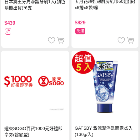
五月花超強韌廚房紙巾60組(張)
日本獅王牙周淨護牙刷1入(顏色
x6捲x8袋/箱
隨機出貨)*6支
$829
$439
免運
折
GATSBY 激涼潔淨洗面露x5入
遠東SOGO百貨1000元好禮即
(130g/入)
享券(餘額型)