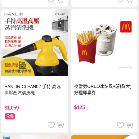
麥當勞OREO冰炫風+薯條(大)
HANLIN-CLEAN02 手持 高溫
好禮即享券
高壓蒸汽清洗機
$125
$1,059
免運