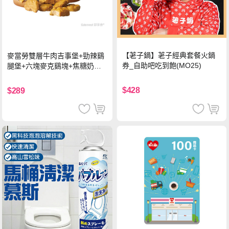
【荖子鍋】荖子經典套餐火鍋
麥當勞雙層牛肉吉事堡+勁辣鷄
券_自助吧吃到飽(MO25)
腿堡+六塊麥克鷄塊+焦糖奶茶
(冰)*2 好禮即享券
$428
$289