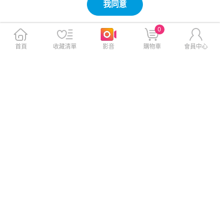
我同意
0
首頁
收藏清單
影音
購物車
會員中心
Panasonic 380L 直立式冷凍
Panasonic NR-B331VG-X1 32
櫃冷凍櫃 NR-FZ383AV-S【贈
5L 雙門玻璃冰箱 鑽石黑
基本安裝】
$24,605
$24,130
$25,900
$25,400
贈
免運
贈
免運