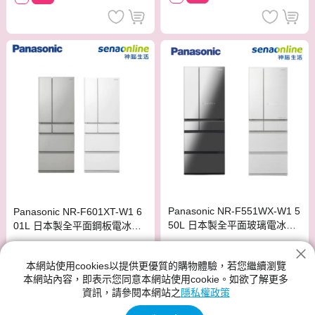
Panasonic NR-F551WX-W1 5
Panasonic NR-F601XT-W1 6
50L 日本製全平面玻璃電冰箱
01L 日本製全平面鋼板電冰箱
鑽石黑/翡翠白
晶鑽白/ 瓷釉灰
$71,155
$74,955
$74,900
$78,900
本網站使用cookies以提供更優質的購物體驗，若您繼續瀏覽
本網站內容，即表示您同意本網站使用cookie。如欲了解更多
贈
免運
贈
免運
資訊，請參閱本網站之
隱私權政策