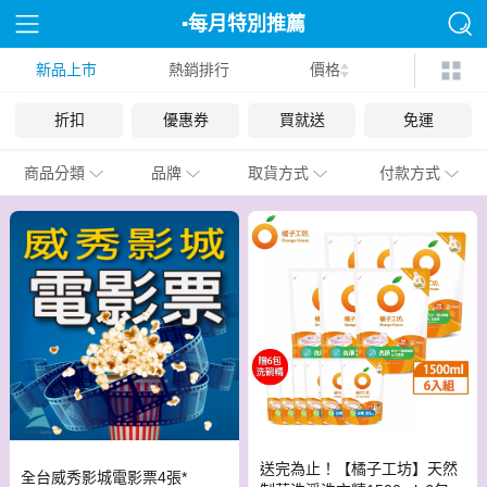
▪︎每月特別推薦
新品上市
熱銷排行
價格
折扣
優惠券
買就送
免運
商品分類
品牌
取貨方式
付款方式
送完為止！【橘子工坊】天然
全台威秀影城電影票4張*