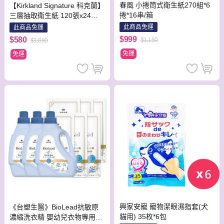
春風 小捲筒式衛生紙270組*6
【Kirkland Signature 科克蘭】
捲*16串/箱
三層抽取衛生紙 120張x24包x
1串
此商品免運
此商品免運
$999
$580
$1,150
$1,080
免運
免運
興家安寵 寵物潔眼濕指套(犬
《台塑生醫》BioLead抗敏原
貓用) 35枚*6包
濃縮洗衣精 嬰幼兒衣物專用(3