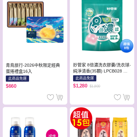
妙管家 8倍濃洗衣膠囊/洗衣球-
青鳥旅行-2026中秋限定經典
純淨清香(35顆) LPCB028 一
蛋捲禮盒16入
箱(共8包)
此商品免運
此商品免運
$1,280
$660
$1,800