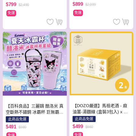
用)
$899
$799
$2,099
$2,490
免運
免運
【DOZO嚴選】馬祖老酒 - 麻
【百科良品】三麗鷗 酷洛米 真
油薑-湯麵線 (盒裝3包入) x 2
空斷熱不鏽鋼 冰霸杯 巨無霸鋼
盒 / 組 (共6包入)
杯 保冰保溫飲料杯 隨行杯 900
此商品免運
此商品免運
ml-信封款(贈手提杯套)
$499
$491
$660
$980
免運
免運