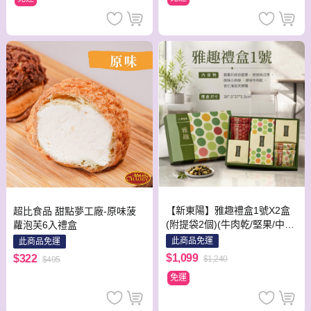
【新東陽】雅趣禮盒1號X2盒
超比食品 甜點夢工廠-原味菠
(附提袋2個)(牛肉乾/堅果/中秋/
蘿泡芙6入禮盒
禮盒)★中秋禮盒★預購-出貨
此商品免運
此商品免運
區間09/01-09/24★
$1,099
$322
$1,240
$495
免運