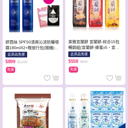
美雅宜蘭餅 宜蘭餅-綜合15包
妍霓絲 SPF50清爽沁涼防曬噴
暢銷組(宜蘭餅-蜂蜜x5、宜蘭
霧180mlX2+贈旅行包(隨機)35
餅-黑糖x5、宜蘭餅-乳酪起司x
MLX2包
此商品免運
此商品免運
5)
$558
$899
$800
$1,299
免運
免運