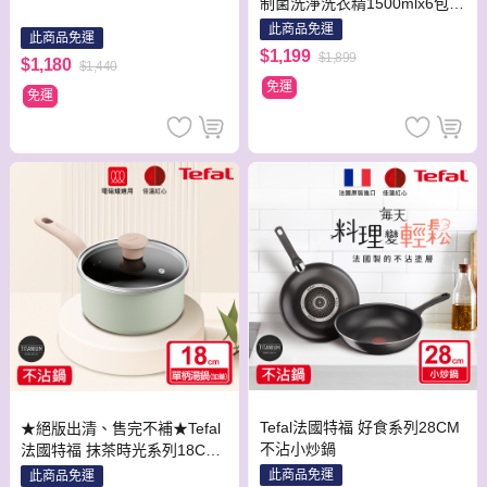
制菌洗淨洗衣精1500mlx6包
加碼贈 去垢酵素洗碗精500ml
此商品免運
此商品免運
x6包
$1,199
$1,899
$1,180
$1,440
免運
免運
Tefal法國特福 好食系列28CM
★絕版出清、售完不補★Tefal
不沾小炒鍋
法國特福 抹茶時光系列18CM
不沾單柄湯鍋-加蓋(電磁爐適
此商品免運
此商品免運