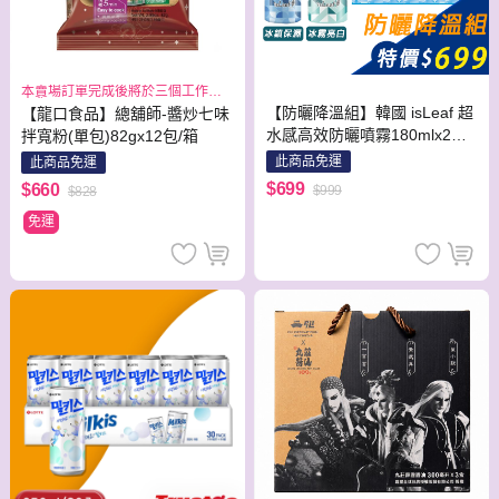
本賣場訂單完成後將於三個工作日
出貨
【防曬降溫組】韓國 isLeaf 超
【龍口食品】總舖師-醬炒七味
水感高效防曬噴霧180mlx2入
拌寬粉(單包)82gx12包/箱
(冰鎮保濕+冰霧亮白)+舒潔 沁
此商品免運
此商品免運
涼冰巾10抽x6包
$699
$660
$999
$828
免運