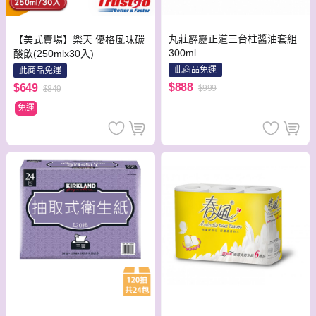
丸莊霹靂正道三台柱醬油套組
【美式賣場】樂天 優格風味碳
300ml
酸飲(250mlx30入)
此商品免運
此商品免運
$888
$649
$999
$849
免運