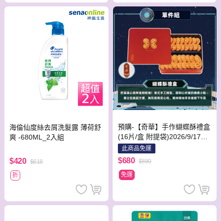
預購-【奇華】手作蝴蝶酥禮盒
海倫仙度絲去屑洗髮露 薄荷舒
(16片/盒 附提袋)2026/9/17~0
爽 -680ML_2入組
9/23出貨_2026中秋
此商品免運
$680
$420
$880
$618
免運
折