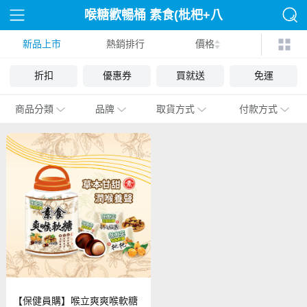
喉糖歡暢桶 素食(枇杷+八
新品上市
熱銷排行
仙果)
價格
折扣
優惠券
買就送
免運
商品分類
品牌
取貨方式
付款方式
【保健員購】喉立爽爽喉軟糖